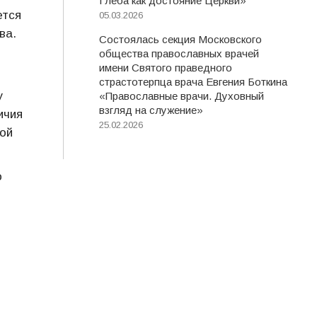
Глеба как достояние Церкви»
ется
05.03.2026
ва.
Состоялась секция Московского
общества православных врачей
имени Святого праведного
страстотерпца врача Евгения Боткина
у
«Православные врачи. Духовный
взгляд на служение»
ичия
25.02.2026
ной
о