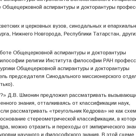
те Общецерковной аспирантуры и докторантуры профес
светских и церковных вузов, синодальных и епархиаль
урга, Нижнего Новгорода, Республики Татарстан, други
аботе Общецерковной аспирантуры и докторантуры
философии религии Института философии РАН профес
тургики Общецерковной аспирантуры и докторантуры
тель председателя Синодального миссионерского отде
тько).
ии?» Д.В. Шмонин предложил рассматривать вызывающ
енного знания, отталкиваясь от классификации наук,
Если рассматривать «треугольник Кедрова» не как схе
к основание стереометрической классификации, в котор
дра, можно отразить и переходы от эмпирического знан
уровни научного и философского знания. В этой схеме