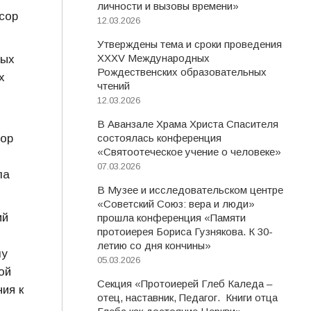
личности и вызовы времени»
сор
12.03.2026
Утверждены тема и сроки проведения
XXXV Международных
ных
Рождественских образовательных
х
чтений
12.03.2026
В Аванзале Храма Христа Спасителя
сор
состоялась конференция
«Святоотеческое учение о человеке»
07.03.2026
ла
В Музее и исследовательском центре
«Советский Союз: вера и люди»
ий
прошла конференция «Памяти
протоиерея Бориса Гузнякова. К 30-
летию со дня кончины»
му
05.03.2026
ой
Секция «Протоиерей Глеб Каледа –
ия к
отец, наставник, Педагог. Книги отца