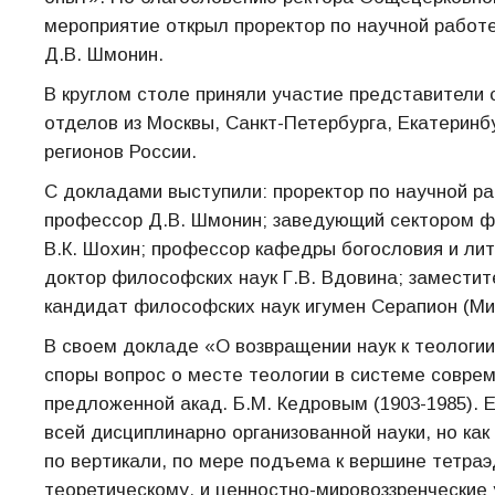
мероприятие открыл проректор по научной рабо
Д.В. Шмонин.
В круглом столе приняли участие представители 
отделов из Москвы, Санкт-Петербурга, Екатеринб
регионов России.
С докладами выступили: проректор по научной р
профессор Д.В. Шмонин; заведующий сектором 
В.К. Шохин; профессор кафедры богословия и ли
доктор философских наук Г.В. Вдовина; замести
кандидат философских наук игумен Серапион (Ми
В своем докладе «О возвращении наук к теолог
споры вопрос о месте теологии в системе соврем
предложенной акад. Б.М. Кедровым (1903-1985). 
всей дисциплинарно организованной науки, но ка
по вертикали, по мере подъема к вершине тетраэ
теоретическому, и ценностно-мировоззренческие 