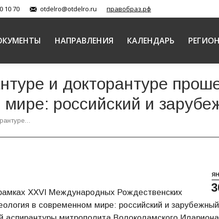
0 10 70
otdelro@otdelro.ru
правобраз.рф
ОКУМЕНТЫ
НАПРАВЛЕНИЯ
КАЛЕНДАРЬ
РЕГИО
туре и докторантуре проше
 мире: российский и зарубе
орантуре…
Я
3
 рамках XXVI Международных Рождественских
еология в современном мире: российский и зарубежный
й аспирантуры митрополита Волоколамского Илариона