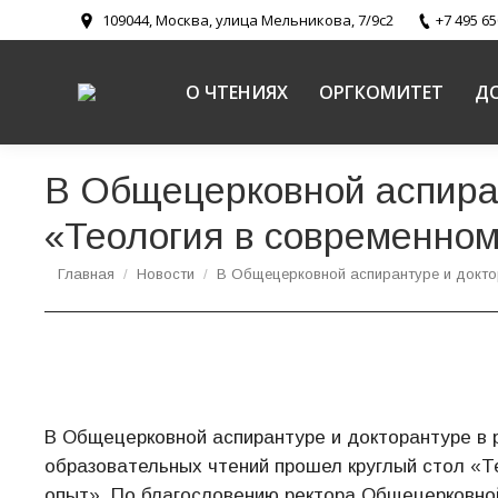
109044, Москва, улица Мельникова, 7/9с2
+7 495 65
О ЧТЕНИЯХ
ОРГКОМИТЕТ
Д
В Общецерковной аспиран
«Теология в современном
Вы здесь:
Главная
Новости
В Общецерковной аспирантуре и докт
В Общецерковной аспирантуре и докторантуре в
образовательных чтений прошел круглый стол «Т
опыт». По благословению ректора Общецерковно