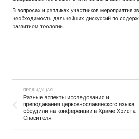
В вопросах и репликах участников мероприятия з
необходимость дальнейших дискуссий по содерж
развитием теологии.
Навигация
ПРЕДЫДУЩАЯ
по
Разные аспекты исследования и
преподавания церковнославянского языка
записям
Предыдущая
обсудили на конференции в Храме Христа
запись:
Спасителя