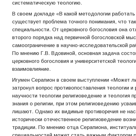
систематическую теологию.
В своем докладе «В какой методологии работать 
существует проблема точного понимания, что так
специальности. От церковного богословия она от
второго порядка над первичной богословской мыс
самоограничение в научно-исследовательской ра
По мнению Г.В. Вдовиной, основная задача состо
церковного богословия и университетской теолог
взаимовлияние.
Игумен Серапион в своем выступлении «Может ли
затронул вопрос противопоставления теологии и р
научности теологии религиоведение и теология 
знания о религии, при этом религиоведению усваи
лишают. Однако их видимые противоречия не нас
исторически отечественное религиоведение возни
традиции. По мнению отца Серапиона, институал
специальностей может стать важным фактором ра