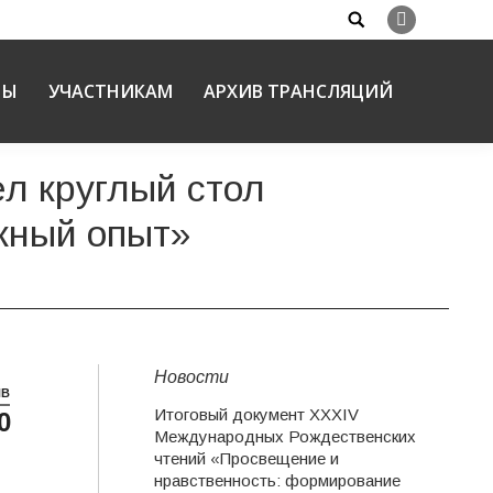
Search:
Вконтакте
НЫ
УЧАСТНИКАМ
АРХИВ ТРАНСЛЯЦИЙ
л круглый стол
жный опыт»
Новости
НВ
Итоговый документ XXХIV
0
Международных Рождественских
чтений «Просвещение и
нравственность: формирование