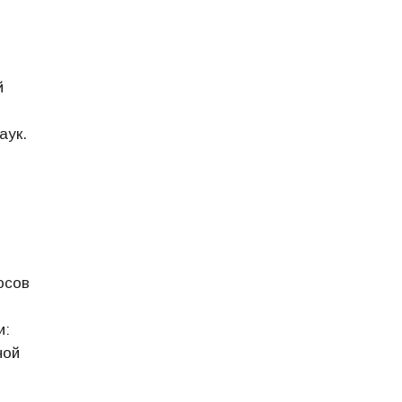
й
аук.
юсов
и:
ной