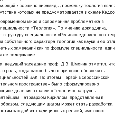
кающий к вершине пирамиды, поскольку теология явля
утствие которых не предусматривается в схеме Кедро
современном мире и современная проблематика в
 специальности «Теология». По мнению докладчика,
 структуру специальности «Религиоведение», поэтом
и собственного характера теологии как науки и ее отл
кретных замечаний как по формуле специальности, еди
им ее содержание.
а, ведущий заседание проф. Д.В. Шмонин отметил, чт
ю роль, когда важно было в принципе обеспечить
ециальностей ВАК. По итогам Первой Всероссийской
ательном пространстве» было сформулировано
нципе деления отрасли «Теология» на группы
вятейшим Патриархом Кириллом, представлены в
м образом, следующим шагом может стать разработка
остям каждой из традиционных религий, имеющих