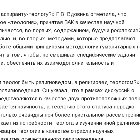
аспиранту-теологу?» Г.В. Вдовина отметила, что
ое «теология», принятая ВАК в качестве научной
личается, во-первых, содержанием, будучи рефлексие
лью, и, во-вторых, методами, которые предполагают
боте общими принципами методологии гуманитарных н
ит в том, чтобы, не смешивая специфические задачи
ии, обеспечить их взаимодополнительность и
 теолог быть религиоведом, а религиовед теологом?»
елигиоведения. Он указал, что в рамках дискуссий о
представляются в качестве двух противоположных пол
вается научность, а теологию этого статуса нередко
только очевидны при более пристальном рассмотрени
кает из потребности теолога в изучении иной религиоз
изация теологии в качестве отрасли научных
звития отечественного религиоведения.