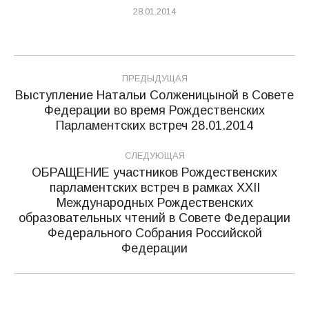
28.01.2014
Навигация
ПРЕДЫДУЩАЯ
по
Выступление Натальи Солженицыной в Совете
Федерации во время Рождественских
Предыдущая
записям
Парламентских встреч 28.01.2014
запись:
СЛЕДУЮЩАЯ
ОБРАЩЕНИЕ участников Рождественских
парламентских встреч в рамках XXII
Международных Рождественских
Следующая
образовательных чтений в Совете Федерации
запись:
Федерального Собрания Российской
Федерации