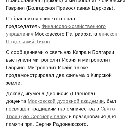
Православная Церковь) и митрополит Ловчанский
Гавриил (Болгарская Православная Церковь).
Собравшихся приветствовал
председатель
Финансово-хозяйственного
управления
Московского Патриархата
епископ
Подольский Тихон
.
С сообщениями о святынях Кипра и Болгарии
выступили митрополит Исаия и митрополит
Гавриил. Митрополит Исайя также
продемонстрировал два фильма о Кипрской
земле.
Доклад игумена Дионисия (Шленова),
доцента
Московской духовной академии
, был
посвящен традициям паломничества в
Свято-
Троицкую Сергиеву лавру
и празднования дня
памяти прп. Сергия Радонежского.