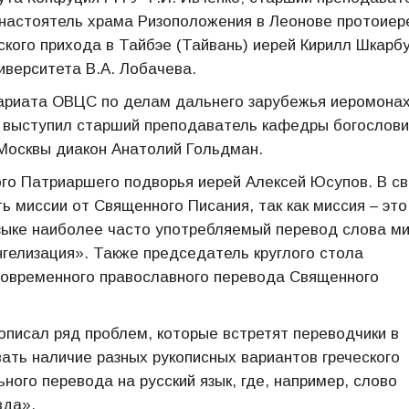
настоятель храма Ризоположения в Леонове протоиер
кого прихода в Тайбэе (Тайвань) иерей Кирилл Шкарб
иверситета В.А. Лобачева.
тариата ОВЦС по делам дальнего зарубежья иеромона
а выступил старший преподаватель кафедры богослови
 Москвы диакон Анатолий Гольдман.
кого Патриаршего подворья иерей Алексей Юсупов. В с
 миссии от Священного Писания, так как миссия – это
зыке наиболее часто употребляемый перевод слова м
гелизация». Также председатель круглого стола
 современного православного перевода Священного
описал ряд проблем, которые встретят переводчики в
ать наличие разных рукописных вариантов греческого
ного перевода на русский язык, где, например, слово
вда».