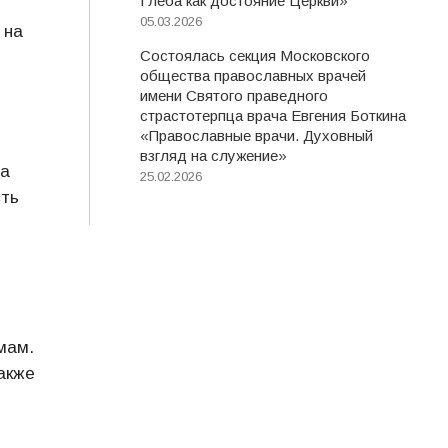
Глеба как достояние Церкви»
05.03.2026
 на
Состоялась секция Московского
общества православных врачей
имени Святого праведного
страстотерпца врача Евгения Боткина
«Православные врачи. Духовный
взгляд на служение»
 а
25.02.2026
сть
мам.
акже