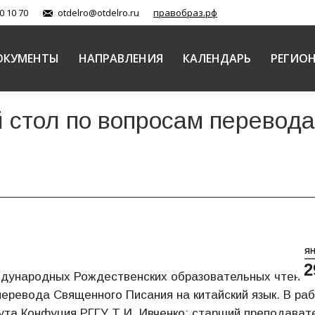
0 10 70
otdelro@otdelro.ru
правобраз.рф
ОКУМЕНТЫ
НАПРАВЛЕНИЯ
КАЛЕНДАРЬ
РЕГИО
 стол по вопросам перевод
Я
2
Международных Рождественских образовательных чтений
еревода Священного Писания на китайский язык. В ра
тута Конфуция РГГУ Т.И. Ивченко; старший преподават