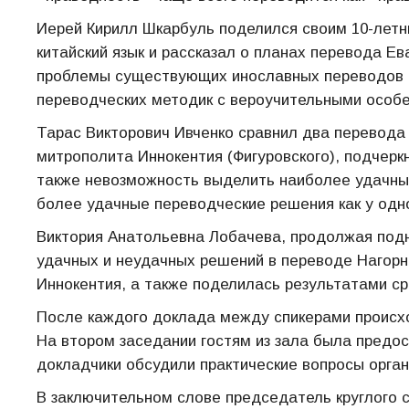
Иерей Кирилл Шкарбуль поделился своим 10-летн
китайский язык и рассказал о планах перевода Е
проблемы существующих инославных переводов и
переводческих методик с вероучительными особ
Тарас Викторович Ивченко сравнил два перевода 
митрополита Иннокентия (Фигуровского), подчеркн
также невозможность выделить наиболее удачный 
более удачные переводческие решения как у одног
Виктория Анатольевна Лобачева, продолжая под
удачных и неудачных решений в переводе Нагорн
Иннокентия, а также поделилась результатами ср
После каждого доклада между спикерами происх
На втором заседании гостям из зала была предо
докладчики обсудили практические вопросы орга
В заключительном слове председатель круглого 