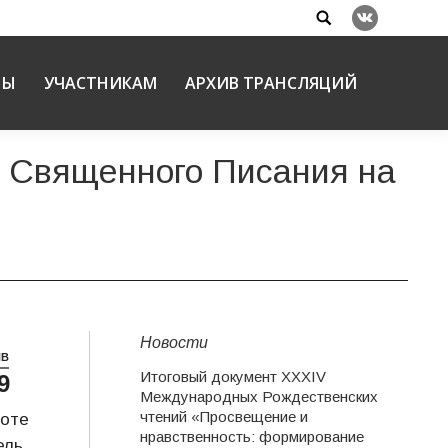
Search:
Вконтакте
НЫ
УЧАСТНИКАМ
АРХИВ ТРАНСЛЯЦИЙ
а Священного Писания на
Новости
НВ
Итоговый документ XXХIV
9
Международных Рождественских
чтений «Просвещение и
боте
нравственность: формирование
ель