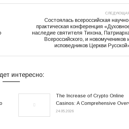
СЛЕДУЮЩА
Состоялась всероссийская научно
практическая конференция «Духовно
о
наследие святителя Тихона, Патриарх
Следующая
Всероссийского, и новомучеников 
запись:
исповедников Церкви Русской
дет интересно:
The Increase of Crypto Online
o
Casinos: A Comprehensive Over
24.05.2026