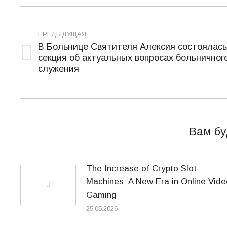
Навигация
по
ПРЕДЫДУЩАЯ
В Больнице Святителя Алексия состоялась
записям
секция об актуальных вопросах больничног
Предыдущая
служения
запись:
Вам бу
The Increase of Crypto Slot
Machines: A New Era in Online Vide
Gaming
25.05.2026