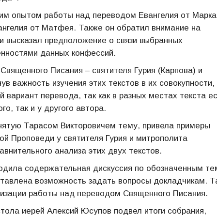
им опытом работы над переводом Евангелия от Марка
вангелия от Матфея. Также он обратил внимание на
 высказал предположение о связи выбранных
енностями данных конфессий.
Священного Писания – святителя Гурия (Карпова) и
ув важность изучения этих текстов в их совокупности,
вариант перевода, так как в разных местах текста е
о, так и у другого автора.
нятую Тарасом Викторовичем тему, привела примеры
ой Проповеди у святителя Гурия и митрополита
авнительного анализа этих двух текстов.
одила содержательная дискуссия по обозначенным те
ставлена возможность задать вопросы докладчикам. Т
низации работы над переводом Священного Писания.
стола иерей Алексий Юсупов подвел итоги собрания,