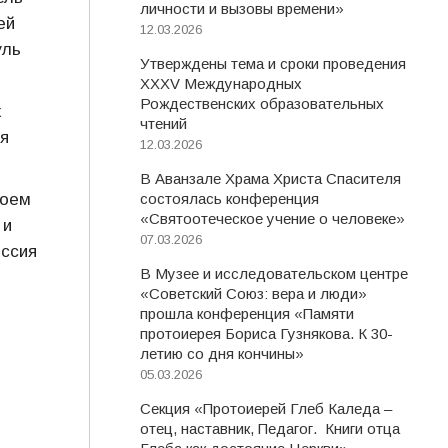
личности и вызовы времени»
ей
12.03.2026
уль
Утверждены тема и сроки проведения
XXXV Международных
Рождественских образовательных
х
чтений
я
12.03.2026
В Аванзале Храма Христа Спасителя
воем
состоялась конференция
«Святоотеческое учение о человеке»
 и
07.03.2026
иссия
В Музее и исследовательском центре
«Советский Союз: вера и люди»
прошла конференция «Памяти
протоиерея Бориса Гузнякова. К 30-
летию со дня кончины»
05.03.2026
Секция «Протоиерей Глеб Каледа –
отец, наставник, Педагог. Книги отца