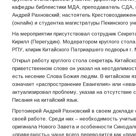
кафедры библеистики МДА, преподаватель СДА, 
Андрей Рахновский; настоятель Крестовоздвиженс
(онлайн) и студентка магистратуры Пекинского ун
На мероприятии присутствовал сотрудник Секре
Кирилл (Перегудин). Модератором круглого стол
РПУ, клирик Китайского Патриаршего подворья г.
Открыл работу круглого стола секретарь Китайс
приветственном слове он указал на неотделимость
есть несение Слова Божия людям. В китайском я
означает «распространение Евангелия» или «еван
актуализировал проблему, указав на отсутствие
Писания на китайский язык.
Протоиерей Андрей Рахновский в своем докладе 
своей работе. Среди них – необходимость учитыв
оригинала Нового Завета и особенности Синодаль
«праведность» чаще всего переводится как «пра