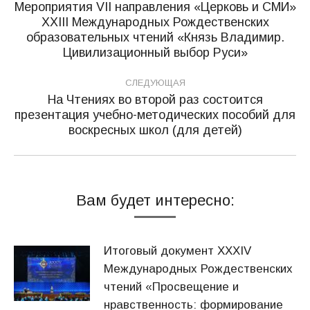
по
Мероприятия VII направления «Церковь и СМИ»
ХХIII Международных Рождественских
записям
Предыдущая
образовательных чтений «Князь Владимир.
запись:
Цивилизационный выбор Руси»
СЛЕДУЮЩАЯ
На Чтениях во второй раз состоится
презентация учебно-методических пособий для
Следующая
воскресных школ (для детей)
запись:
Вам будет интересно:
Итоговый документ XXХIV
Международных Рождественских
чтений «Просвещение и
нравственность: формирование