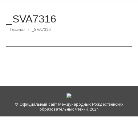
_SVA7316
Вы здесь:
Главная
_SVA7316
© Официальный сайт Международных Рождественских
образовательных чтений, 2024