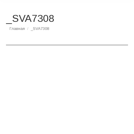
_SVA7308
Вы здесь:
Главная
_SVA7308