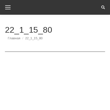
Sear
22_1_15_80
Вы здесь:
Главная
22_1_15_80