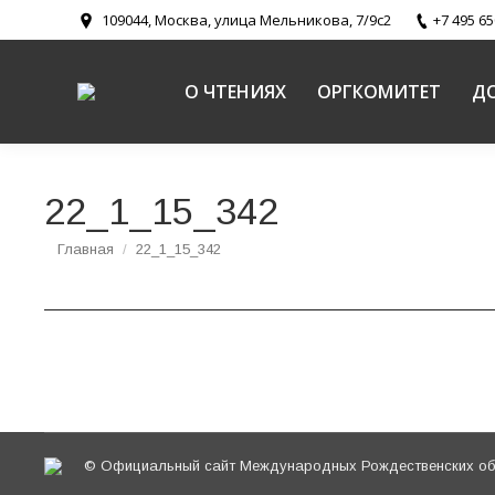
109044, Москва, улица Мельникова, 7/9с2
+7 495 65
О ЧТЕНИЯХ
ОРГКОМИТЕТ
Д
22_1_15_342
Вы здесь:
Главная
22_1_15_342
© Официальный сайт Международных Рождественских обр