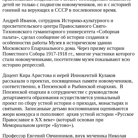
детей не только с подвигом новомучеников, но и с историей
гонений на верующих в СССР в послевоенное время.
Андрей Иванов, сотрудник Историко-культурного и
просветительского центра Православного Свято-
Тихоновского гуманитарного университета «Соборная
палата», сделал сообщение об истории создания и
особенностях работы Музея в историческом здании
Московского Епархиального дома. Через призму истории
Поместного Собора 1917-1918 гг., многие участники которого
стали новомучениками, посетителям музея показывают всю
историю репрессий.
Доцент Кира Аристова и иерей Иннокентий Кулаков
рассказали о проектах, посвященных памяти новомучеников,
соответственно, в Пензенской и Рыбинской епархиях. В
Пензенской епархии в сотрудничестве с руководством
департамента образования осуществляется уникальный
проект по сбору устной истории о приходах, монастырях и
святынях. Записаныые детьми воспоминания оцениваются
жюри конкурса и пополняют архив устной истории «Русское
Православие в XX веке» (который основан при
Мемориальном центре «Бутово»).
Профессор Евгений Овчинников, внук мученика Николая