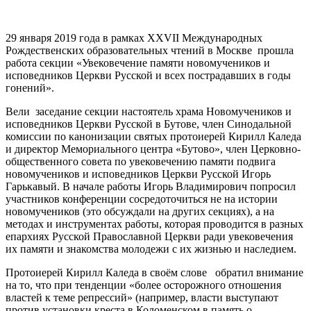
29 января 2019 года в рамках XXVII Международных
Рождественских образовательных чтений в Москве прошла
работа секции «Увековечение памяти новомучеников и
исповедников Церкви Русской и всех пострадавших в годы
гонений».
Вели заседание секции настоятель храма Новомучеников и
исповедников Церкви Русской в Бутове, член Синодальной
комиссии по канонизации святых протоиерей Кирилл Каледа
и директор Мемориального центра «Бутово», член Церковно-
общественного совета по увековечению памяти подвига
новомучеников и исповедников Церкви Русской Игорь
Гарькавый. В начале работы Игорь Владимирович попросил
участников конференции сосредоточиться не на истории
новомучеников (это обсуждали на других секциях), а на
методах и инструментах работы, которая проводится в разных
епархиях Русской Православной Церкви ради увековечения
их памяти и знакомства молодежи с их жизнью и наследием.
Протоиерей Кирилл Каледа в своём слове обратил внимание
на то, что при тенденции «более осторожного отношения
властей к теме репрессий» (например, власти выступают
против установки креста в Коломенском в память о