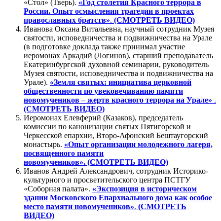
«Стол» (Тверь).
«Год столетия Красного террора в
России. Опыт осмысления трагедии в проектах
православных братств»
.
(СМОТРЕТЬ ВИДЕО)
Иванова Оксана Витальевна, научный сотрудник Музея
святости, исповедничества и подвижничества на Урале
(в подготовке доклада также принимал участие
иеромонах Аркадий (Логинов), старший преподаватель
Екатеринбургской духовной семинарии, руководитель
Музея святости, исповедничества и подвижничества на
Урале).
«Земля святых: инициатива церковной
общественности по увековечиванию памяти
новомучеников – жертв красного террора на Урале»
.
(СМОТРЕТЬ ВИДЕО)
Иеромонах Елевферий (Казаков), председатель
комиссии по канонизации святых Пятигорской и
Черкесской епархии, Второ-Афонский Бештаугорский
монастырь.
«Опыт организации молодежного лагеря,
посвященного памяти
новомучеников». (СМОТРЕТЬ ВИДЕО)
Иванов Андрей Александрович, сотрудник Историко-
культурного и просветительского центра ПСТГУ
«Соборная палата».
«Экспозиция в историческом
здании Московского Епархиального дома как особое
место памяти новомучеников»
.
(СМОТРЕТЬ
ВИДЕО)