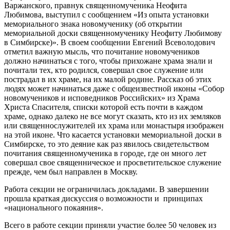
Варжанского, правнук священномученика Неофита
Любимова, выступил с сообщением «Из опыта установки
мемориального знака новомученику (об открытии
мемориальной доски священномученику Неофиту Любимову
в Симбирске)». В своем сообщении Евгений Всеволодович
отметил важную мысль, что почитание новомучеников
должно начинаться с того, чтобы прихожане храма знали и
почитали тех, кто родился, совершал свое служение или
пострадал в их храме, на их малой родине. Рассказ об этих
людях может начинаться даже с общеизвестной иконы «Собор
новомучеников и исповедников Российских» из Храма
Христа Спасителя, списки которой есть почти в каждом
храме, однако далеко не все могут сказать, кто из их земляков
или священнослужителей их храма или монастыря изображен
на этой иконе. Что касается установки мемориальной доски в
Симбирске, то это деяние как раз явилось свидетельством
почитания священномученика в городе, где он много лет
совершал свое священническое и просветительское служение
прежде, чем был направлен в Москву.
Работа секции не ограничилась докладами. В завершении
прошла краткая дискуссия о возможности и принципах
«национального покаяния».
Всего в работе секции приняли участие более 50 человек из