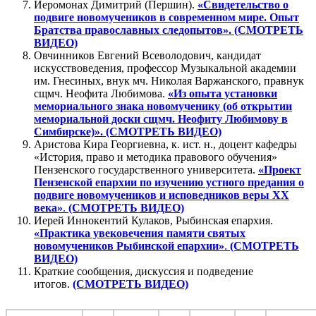
Иеромонах Димитрий (Першин).
«Свидетельство о
подвиге новомучеников в современном мире. Опыт
Братства православных следопытов». (СМОТРЕТЬ
ВИДЕО)
Овчинников Евгений Всеволодович, кандидат
искусствоведения, профессор Музыкальной академии
им. Гнесиных, внук мч. Николая Варжанского, правнук
сщмч. Неофита Любимова.
«Из опыта установки
мемориального знака новомученику (об открытии
мемориальной доски сщмч. Неофиту Любимову в
Симбирске)». (СМОТРЕТЬ ВИДЕО)
Аристова Кира Георгиевна, к. ист. н., доцент кафедры
«История, право и методика правового обучения»
Пензенского государственного университета.
«Проект
Пензенской епархии по изучению устного предания о
подвиге новомучеников и исповедников веры
XX
века»
.
(СМОТРЕТЬ ВИДЕО)
Иерей Иннокентий Кулаков, Рыбинская епархия.
«Практика увековечения памяти святых
новомучеников Рыбинской епархии»
.
(СМОТРЕТЬ
ВИДЕО)
Краткие сообщения, дискуссия и подведение
итогов.
(СМОТРЕТЬ ВИДЕО)