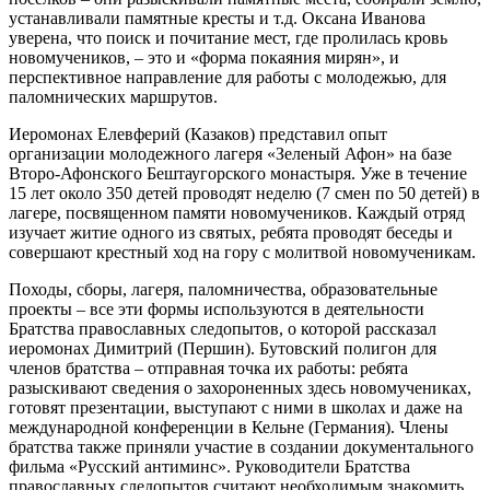
устанавливали памятные кресты и т.д. Оксана Иванова
уверена, что поиск и почитание мест, где пролилась кровь
новомучеников, – это и «форма покаяния мирян», и
перспективное направление для работы с молодежью, для
паломнических маршрутов.
Иеромонах Елевферий (Казаков) представил опыт
организации молодежного лагеря «Зеленый Афон» на базе
Второ-Афонского Бештаугорского монастыря. Уже в течение
15 лет около 350 детей проводят неделю (7 смен по 50 детей) в
лагере, посвященном памяти новомучеников. Каждый отряд
изучает житие одного из святых, ребята проводят беседы и
совершают крестный ход на гору с молитвой новомученикам.
Походы, сборы, лагеря, паломничества, образовательные
проекты – все эти формы используются в деятельности
Братства православных следопытов, о которой рассказал
иеромонах Димитрий (Першин). Бутовский полигон для
членов братства – отправная точка их работы: ребята
разыскивают сведения о захороненных здесь новомучениках,
готовят презентации, выступают с ними в школах и даже на
международной конференции в Кельне (Германия). Члены
братства также приняли участие в создании документального
фильма «Русский антиминс». Руководители Братства
православных следопытов считают необходимым знакомить