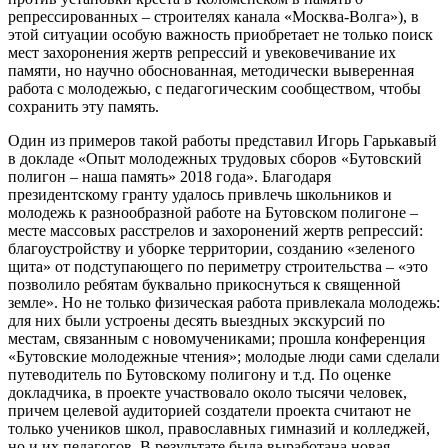
репрессированных – строителях канала «Москва-Волга»), в
этой ситуации особую важность приобретает не только поиск
мест захоронения жертв репрессий и увековечивание их
памяти, но научно обоснованная, методически выверенная
работа с молодежью, с педагогическим сообществом, чтобы
сохранить эту память.
Один из примеров такой работы представил Игорь Гарькавый
в докладе «Опыт молодежных трудовых сборов «Бутовский
полигон – наша память» 2018 года». Благодаря
президентскому гранту удалось привлечь школьников и
молодежь к разнообразной работе на Бутовском полигоне –
месте массовых расстрелов и захоронений жертв репрессий:
благоустройству и уборке территории, созданию «зеленого
щита» от подступающего по периметру строительства – «это
позволило ребятам буквально прикоснуться к священной
земле». Но не только физическая работа привлекала молодежь:
для них были устроены десять выездных экскурсий по
местам, связанным с новомучениками; прошла конференция
«Бутовские молодежные чтения»; молодые люди сами сделали
путеводитель по Бутовскому полигону и т.д. По оценке
докладчика, в проекте участвовало около тысячи человек,
причем целевой аудиторией создатели проекта считают не
только учеников школ, православных гимназий и колледжей,
но и их педагогов. В результате была выработана новая