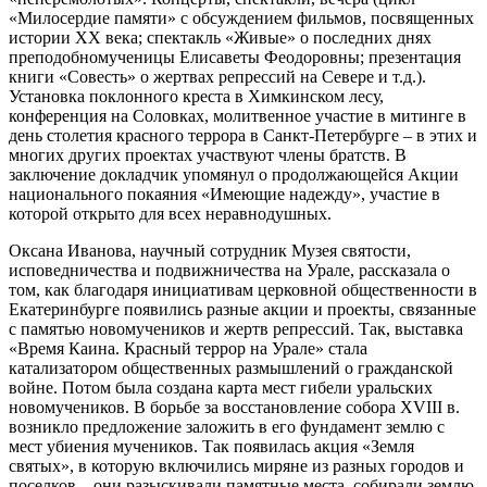
«Милосердие памяти» с обсуждением фильмов, посвященных
истории ХХ века; спектакль «Живые» о последних днях
преподобномученицы Елисаветы Феодоровны; презентация
книги «Совесть» о жертвах репрессий на Севере и т.д.).
Установка поклонного креста в Химкинском лесу,
конференция на Соловках, молитвенное участие в митинге в
день столетия красного террора в Санкт-Петербурге – в этих и
многих других проектах участвуют члены братств. В
заключение докладчик упомянул о продолжающейся Акции
национального покаяния «Имеющие надежду», участие в
которой открыто для всех неравнодушных.
Оксана Иванова, научный сотрудник Музея святости,
исповедничества и подвижничества на Урале, рассказала о
том, как благодаря инициативам церковной общественности в
Екатеринбурге появились разные акции и проекты, связанные
с памятью новомучеников и жертв репрессий. Так, выставка
«Время Каина. Красный террор на Урале» стала
катализатором общественных размышлений о гражданской
войне. Потом была создана карта мест гибели уральских
новомучеников. В борьбе за восстановление собора XVIII в.
возникло предложение заложить в его фундамент землю с
мест убиения мучеников. Так появилась акция «Земля
святых», в которую включились миряне из разных городов и
поселков – они разыскивали памятные места, собирали землю,