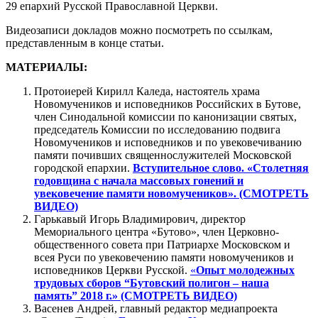
29 епархий Русской Православной Церкви.
Видеозаписи докладов можно посмотреть по ссылкам,
представленным в конце статьи.
МАТЕРИАЛЫ:
Протоиерей Кирилл Каледа, настоятель храма
Новомучеников и исповедников Российских в Бутове,
член Синодальной комиссии по канонизации святых,
председатель Комиссии по исследованию подвига
Новомучеников и исповедников и по увековечиванию
памяти почивших священнослужителей Московской
городской епархии.
Вступительное слово.
«Столетняя
годовщина с начала массовых гонений и
увековечение памяти новомучеников». (СМОТРЕТЬ
ВИДЕО)
Гарькавый Игорь Владимирович, директор
Мемориального центра «Бутово», член Церковно-
общественного совета при Патриархе Московском и
всея Руси по увековечению памяти новомучеников и
исповедников Церкви Русской.
«
Опыт молодежных
трудовых сборов “Бутовский полигон – наша
память” 2018 г.» (СМОТРЕТЬ ВИДЕО)
Васенев Андрей, главный редактор медиапроекта