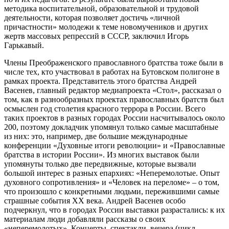
методика воспитательной, образовательной и трудовой
деятельности, которая позволяет достичь «личной
причастности» молодежи к теме новомучеников и других
жертв массовых репрессий в СССР, заключил Игорь
Гарькавый.
Члены Преображенского православного братства тоже были в
числе тех, кто участвовал в работах на Бутовском полигоне в
рамках проекта. Представитель этого братства Андрей
Васенев, главный редактор медиапроекта «Стол», рассказал о
том, как в разнообразных проектах православных братств был
осмыслен год столетия красного террора в России. Всего
таких проектов в разных городах России насчитывалось около
200, поэтому докладчик упомянул только самые масштабные
из них: это, например, две большие международные
конференции «Духовные итоги революции» и «Православные
братства в истории России». Из многих выставок были
упомянуты только две передвижные, которые вызвали
большой интерес в разных епархиях: «Неперемолотые. Опыт
духовного сопротивления» и «Человек на переломе» – о том,
что произошло с конкретными людьми, пережившими самые
страшные события ХХ века. Андрей Васенев особо
подчеркнул, что в городах России выставки разрастались: к их
материалам люди добавляли рассказы о своих
«неперемолотых». Концерты, спектакли, вечера (цикл