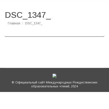
DSC_1347_
Вы здесь:
Главная
DSC_1347_
© Официальный сайт Международных Рождественских
образовательных чтений, 2024