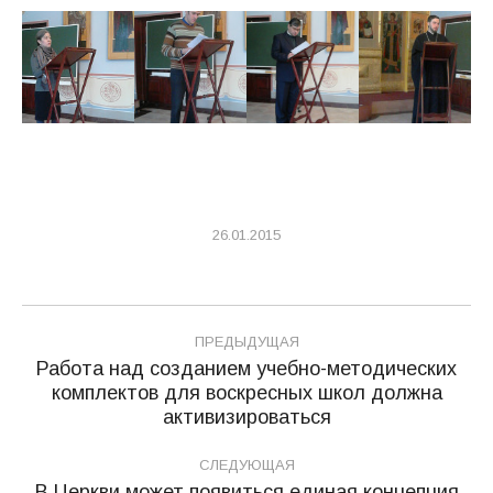
26.01.2015
Навигация
ПРЕДЫДУЩАЯ
по
Работа над созданием учебно-методических
комплектов для воскресных школ должна
Предыдущая
записям
активизироваться
запись:
СЛЕДУЮЩАЯ
В Церкви может появиться единая концепция