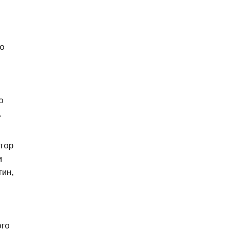
о
о
.
тор
и
гин,
ого