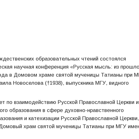
дественских образовательных чтений состоялся
кая научная конференция «Русская мысль: из прошло
года в Домовом храме святой мученицы Татианы при М
аила Новоселова (†1938), выпускника МГУ, видного
ет по взаимодействию Русской Православной Церкви и
ого образования в сфере духовно-нравственного
азования и катехизации Русской Православной Церкви,
 Домовый храм святой мученицы Татианы при МГУ име