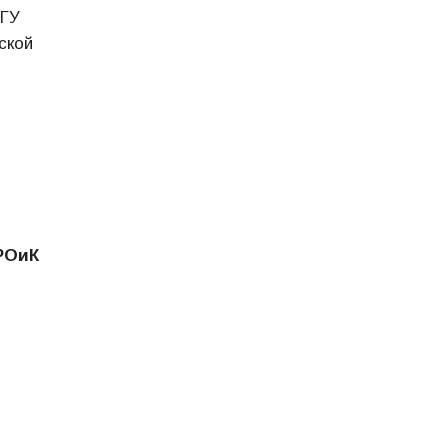
МГУ
ской
РОиК