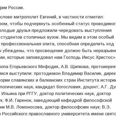
рии России.
слове митрополит Евгений, в частности отметил:
зом, чтобы подчеркнуть особенный статус проводимог
олодые друзья предложили чередовать выступления
 студентов столичных вузов. Мы видим в этом особый
 профессиональная элита, способная определить ход
мы убеждены, что просвещение должно быть неразрывн
ми, которые заповедовал нам Господь Иисус Христос»
опа Егорьевского Мефодия, А.В. Щипкова, протоиерея
ися выступили: протодиакон Владимир Василик, дирек
ории славянских и балканских стран Института истори
огических наук, кандидат богословия, доцент; А.Г. Ду
Ильина при РГГУ, доктор политических наук, доктор
ук; Ф.И. Гиренок, заведующий кафедрой философской
и М.В. Ломоносова, доктор философских наук; В.Э.
р Российского православного университета имени свят