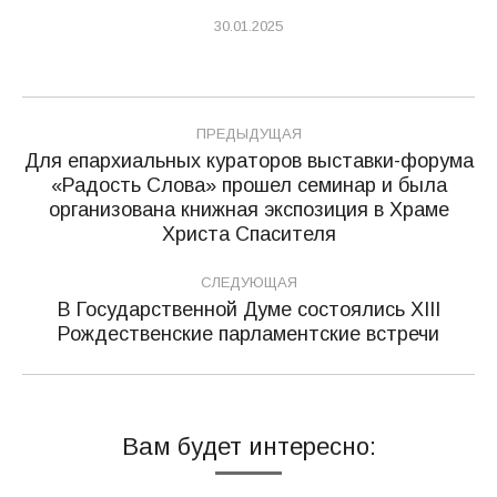
30.01.2025
Навигация
ПРЕДЫДУЩАЯ
по
Для епархиальных кураторов выставки-форума
«Радость Слова» прошел семинар и была
записям
Предыдущая
организована книжная экспозиция в Храме
запись:
Христа Спасителя
СЛЕДУЮЩАЯ
В Государственной Думе состоялись XIII
Следующая
Рождественские парламентские встречи
запись:
Вам будет интересно: