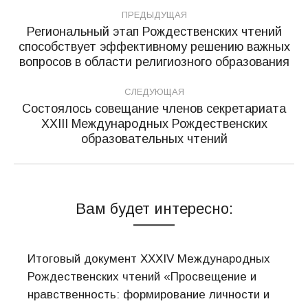
Навигация
ПРЕДЫДУЩАЯ
по
Региональный этап Рождественских чтений
способствует эффективному решению важных
Предыдущая
записям
вопросов в области религиозного образования
запись:
СЛЕДУЮЩАЯ
Состоялось совещание членов секретариата
XXIII Международных Рождественских
Следующая
образовательных чтений
запись:
Вам будет интересно:
Итоговый документ XXХIV Международных
Рождественских чтений «Просвещение и
нравственность: формирование личности и