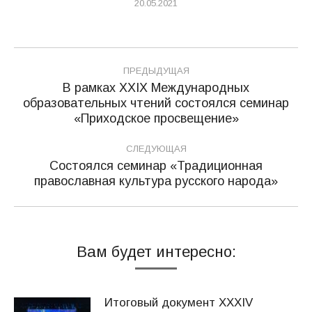
20.05.2021
Навигация
ПРЕДЫДУЩАЯ
по
В рамках XXIX Международных
образовательных чтений состоялся семинар
Предыдущая
записям
«Приходское просвещение»
запись:
СЛЕДУЮЩАЯ
Состоялся семинар «Традиционная
Следующая
православная культура русского народа»
запись:
Вам будет интересно:
Итоговый документ XXХIV