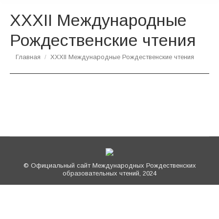
XXХII Международные
Рождественские чтения
Вы здесь:
Главная
XXХII Международные Рождественские чтения
© Официальный сайт Международных Рождественских
образовательных чтений, 2024