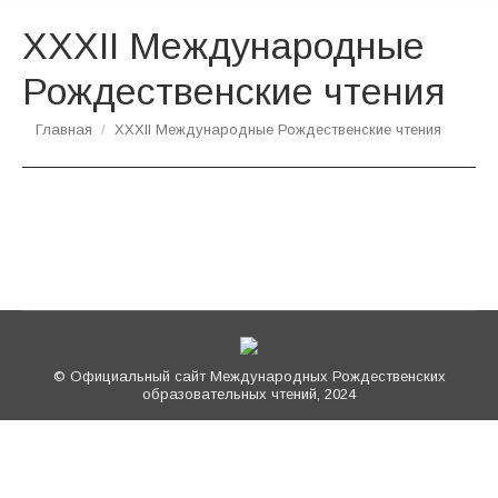
XXХII Международные
Рождественские чтения
Вы здесь:
Главная
XXХII Международные Рождественские чтения
© Официальный сайт Международных Рождественских
образовательных чтений, 2024