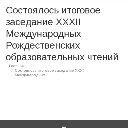
Состоялось итоговое
заседание XXХII
Международных
Рождественских
образовательных чтений
Вы здесь:
Главная
Состоялось итоговое заседание XXХII
Международных…