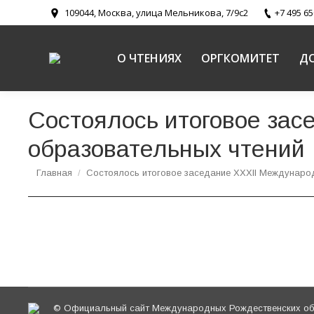
109044, Москва, улица Мельникова, 7/9с2
+7 495 65
О ЧТЕНИЯХ
ОРГКОМИТЕТ
Д
Состоялось итоговое за
образовательных чтений
Вы здесь:
Главная
Состоялось итоговое заседание XXХII Междунар
© Официальный сайт Международных Рождественских обр