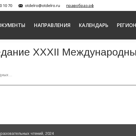
0 10 70
otdelro@otdelro.ru
правобраз.рф
ОКУМЕНТЫ
НАПРАВЛЕНИЯ
КАЛЕНДАРЬ
РЕГИО
седание XXХII Международн
одных…
азовательных чтений, 2024