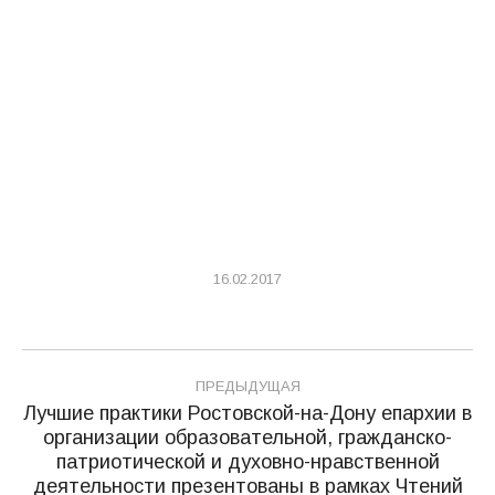
16.02.2017
Навигация
ПРЕДЫДУЩАЯ
по
Лучшие практики Ростовской-на-Дону епархии в
организации образовательной, гражданско-
записям
Предыдущая
патриотической и духовно-нравственной
запись:
деятельности презентованы в рамках Чтений