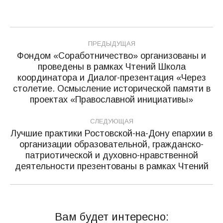
Навигация
ПРЕДЫДУЩАЯ
по
Фондом «Соработничество» организованы и
проведены в рамках Чтений Школа
записям
координатора и Диалог-презентация «Через
Предыдущая
столетие. Осмысление исторической памяти в
запись:
проектах «Православной инициативы»
СЛЕДУЮЩАЯ
Лучшие практики Ростовской-на-Дону епархии в
организации образовательной, гражданско-
Следующая
патриотической и духовно-нравственной
запись:
деятельности презентованы в рамках Чтений
Вам будет интересно: