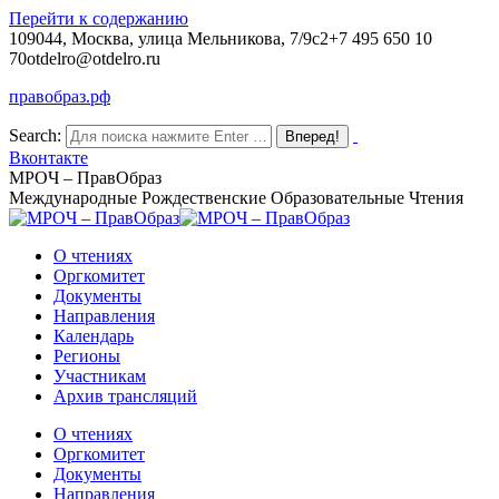
Перейти к содержанию
109044, Москва, улица Мельникова, 7/9с2
+7 495 650 10
70
otdelro@otdelro.ru
правобраз.рф
Search:
Вконтакте
МРОЧ – ПравОбраз
Международные Рождественские Образовательные Чтения
О чтениях
Оргкомитет
Документы
Направления
Календарь
Регионы
Участникам
Архив трансляций
О чтениях
Оргкомитет
Документы
Направления