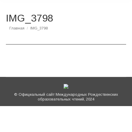
IMG_3798
Вы здесь:
Главная
IMG_3798
© Официальный сайт Международных Рождественских
образовательных чтений, 2024