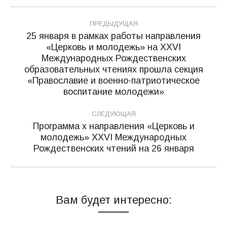
Навигация
ПРЕДЫДУЩАЯ
по
25 января в рамках работы направления
«Церковь и молодежь» на XXVI
записям
Международных Рождественских
Предыдущая
образовательных чтениях прошла секция
запись:
«Православие и военно-патриотическое
воспитание молодежи»
СЛЕДУЮЩАЯ
Программа x направления «Церковь и
молодежь» XXVI Международных
Следующая
Рождественских чтений на 26 января
запись:
Вам будет интересно: