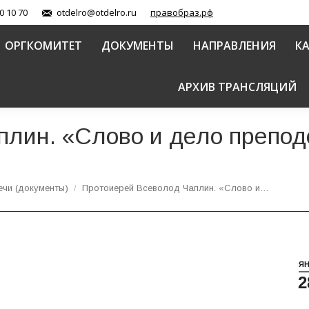
0 10 70
otdelro@otdelro.ru
правобраз.рф
ОРГКОМИТЕТ
ДОКУМЕНТЫ
НАПРАВЛЕНИЯ
К
АРХИВ ТРАНСЛЯЦИЙ
лин. «Слово и дело преподо
ечи (документы)
Протоиерей Всеволод Чаплин. «Слово и…
Я
2