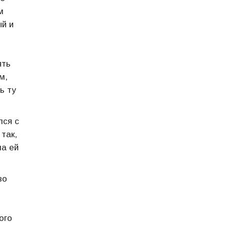
м
ый и
ять
м,
ь ту
лся с
так,
ла ей
во
ого