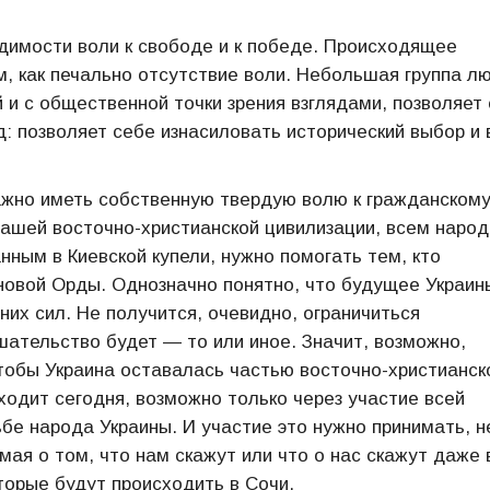
одимости воли к свободе и к победе. Происходящее
м, как печально отсутствие воли. Небольшая группа л
 и с общественной точки зрения взглядами, позволяет
д: позволяет себе изнасиловать исторический выбор и
ажно иметь собственную твердую волю к гражданскому
нашей восточно-христианской цивилизации, всем народ
ным в Киевской купели, нужно помогать тем, кто
новой Орды. Однозначно понятно, что будущее Украин
них сил. Не получится, очевидно, ограничиться
шательство будет — то или иное. Значит, возможно,
чтобы Украина оставалась частью восточно-христианск
сходит сегодня, возможно только через участие всей
ьбе народа Украины. И участие это нужно принимать, н
мая о том, что нам скажут или что о нас скажут даже 
торые будут происходить в Сочи.