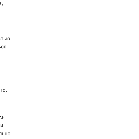
е,
стью
ься
го.
сь
ти
льно