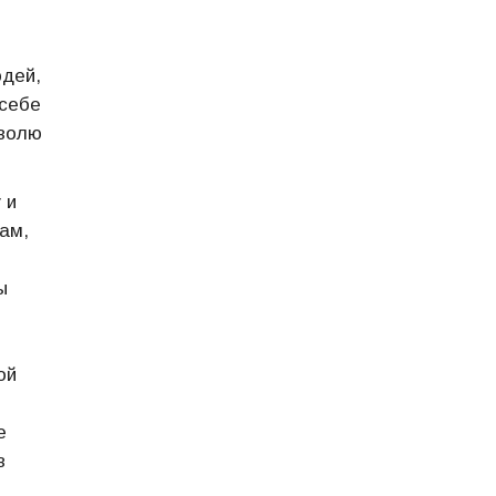
юдей,
 себе
 волю
 и
ам,
ы
ой
е
в