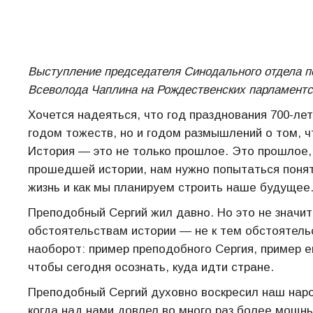
Выступление председателя Синодального отдела 
Всеволода Чаплина на Рождественских парламентск
Хочется надеяться, что год празднования 700-ле
годом тожеств, но и годом размышлений о том, ч
История — это не только прошлое. Это прошлое,
прошедшей истории, нам нужно попытаться понять
жизнь и как мы планируем строить наше будущее
Преподобный Сергий жил давно. Но это не значит
обстоятельствам истории — не к тем обстоятель
наоборот: пример преподобного Сергия, пример ег
чтобы сегодня осознать, куда идти стране.
Преподобный Сергий духовно воскресил наш народ
когда над нами довлел во много раз более мощны