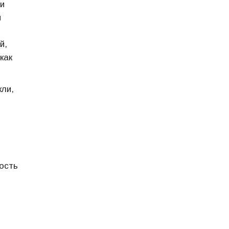
 и
и
й,
как
кли,
ость