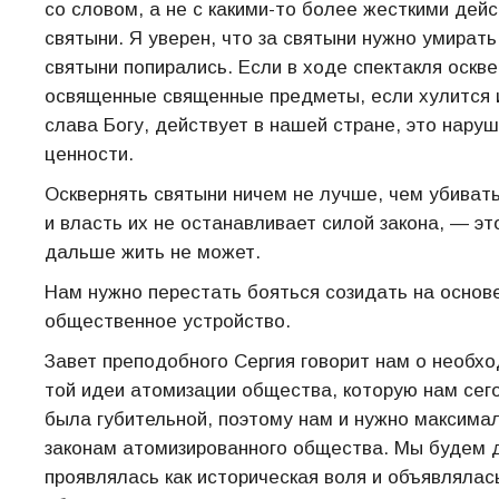
со словом, а не с какими-то более жесткими дей
святыни. Я уверен, что за святыни нужно умират
святыни попирались. Если в ходе спектакля оскв
освященные священные предметы, если хулится и
слава Богу, действует в нашей стране, это нару
ценности.
Осквернять святыни ничем не лучше, чем убивать
и власть их не останавливает силой закона, — эт
дальше жить не может.
Нам нужно перестать бояться созидать на основ
общественное устройство.
Завет преподобного Сергия говорит нам о необх
той идеи атомизации общества, которую нам сег
была губительной, поэтому нам и нужно максимал
законам атомизированного общества. Мы будем д
проявлялась как историческая воля и объявлялас