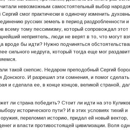
е считали невозможным самостоятельный выбор народо
 Сергий смог практически в одиночку изменить духовн
ъединению русских земель в период раздробленности и
ов всему тому пессимизму, который сопровождал этот
ейший неприятель, люди не верят в то, что могут вз
уда вроде бы идти? Нужно подчиняться обстоятельства
лее сильного недруга, который тогда еще мог раздавит
ляемся.
ли такой скепсис. Недаром преподобный Сергий боро
 Донского. И разрешил эти сомнения, и помог сделать 
рая и сделала ее, в конце концов, великой страной, да
жет ли страна победить? Стоит ли идти на это Кулико
ыбору исторического пути? И в этих условиях тихий и
, оружия, переломил историю, придал ей новый вектор,
денег и власти противостоящей цивилизации. Воля одн