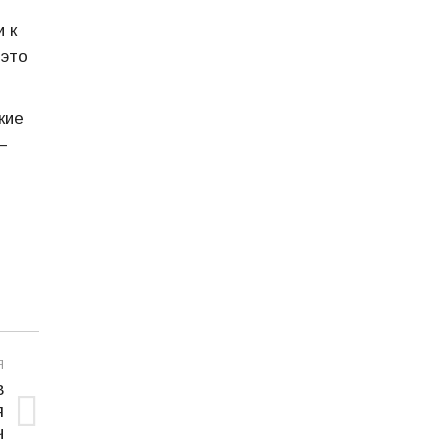
 к
 это
кие
—
Я
в
я
ч