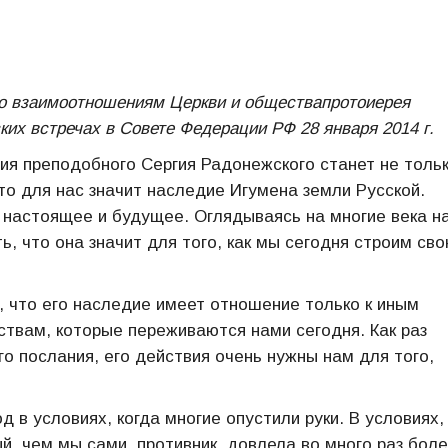
по взаимоотношениям Церкви и обществапротоиерея
их встречах в Совете Федерации РФ 28 января 2014 г.
тия преподобного Сергия Радонежского станет не толь
то для нас значит наследие Игумена земли Русской.
 настоящее и будущее. Оглядываясь на многие века н
, что она значит для того, как мы сегодня строим св
.
, что его наследие имеет отношение только к иным
ствам, которые переживаются нами сегодня. Как раз
о послания, его действия очень нужны нам для того,
 в условиях, когда многие опустили руки. В условиях,
й, чем мы сами, противник, довлела во много раз бол