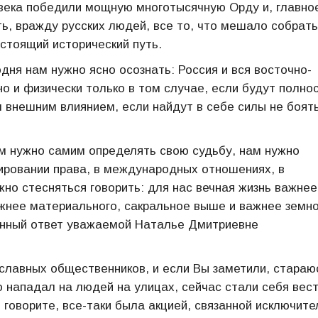
века победили мощную многотысячную Орду и, главно
ь, вражду русских людей, все то, что мешало собрать
астоящий исторический путь.
дня нам нужно ясно осознать: Россия и вся восточно-
но и физически только в том случае, если будут полно
 внешним влиянием, если найдут в себе силы не боят
ам нужно самим определять свою судьбу, нам нужно
ировании права, в международных отношениях, в
но стесняться говорить: для нас вечная жизнь важнее
жнее материального, сакральное выше и важнее земно
ленный ответ уважаемой Наталье Дмитриевне
славных общественников, и если Вы заметили, стараю
о нападал на людей на улицах, сейчас стали себя вес
 говорите, все-таки была акцией, связанной исключите