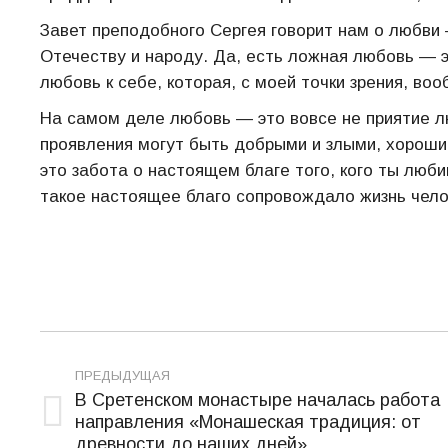
Завет преподобного Сергея говорит нам о любви 
Отечеству и народу. Да, есть ложная любовь — э
любовь к себе, которая, с моей точки зрения, во
На самом деле любовь — это вовсе не приятие л
проявления могут быть добрыми и злыми, хорош
это забота о настоящем благе того, кого ты люб
такое настоящее благо сопровождало жизнь челове
Навигация
ПРЕДЫДУЩАЯ
по
В Сретенском монастыре началась работа
направления «Монашеская традиция: от
записям
Предыдущая
древности до наших дней»