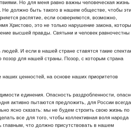
ствиями. Но для меня равно важны человеческая жизнь
ь. Не должно быть такого в нашем обществе, чтобы эт
ерняется распятие, если оскверняются, возможно,
мя Христово, это не только нарушение закона, которы
шение высшей правды. Святыни и человек равночестны 
 людей. И если в нашей стране ставятся такие спекта
о позор для нашей страны. Позор, с которым страна
е наших ценностей, на основе наших приоритетов
одимости единения. Опасность раздробленности, опасн
одня активно пытаются предложить, для России всегда
ьно ясно сказать: мы не будем строить свою жизнь по
елать все для того, чтобы коллективная воля народа
ь главным, что должно присутствовать в нашем