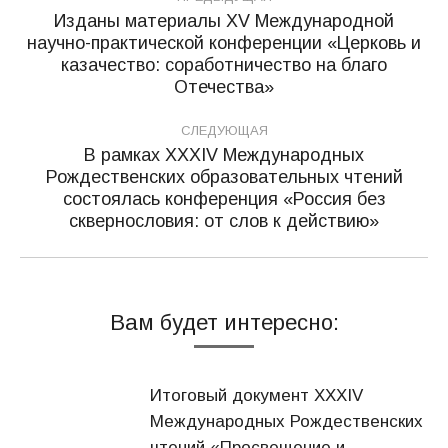
по
Изданы материалы XV Международной
научно-практической конференции «Церковь и
записям
Предыдущая
казачество: соработничество на благо
запись:
Отечества»
СЛЕДУЮЩАЯ
В рамках XXXIV Международных
Рождественских образовательных чтений
Следующая
состоялась конференция «Россия без
запись:
сквернословия: от слов к действию»
Вам будет интересно:
Итоговый документ XXХIV
Международных Рождественских
чтений «Просвещение и