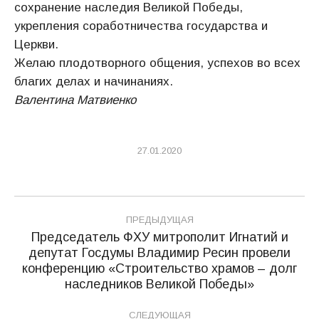
сохранение наследия Великой Победы,
укрепления соработничества государства и
Церкви.
Желаю плодотворного общения, успехов во всех
благих делах и начинаниях.
Валентина Матвиенко
27.01.2020
Навигация
ПРЕДЫДУЩАЯ
по
Председатель ФХУ митрополит Игнатий и
депутат Госдумы Владимир Ресин провели
записям
Предыдущая
конференцию «Строительство храмов – долг
запись:
наследников Великой Победы»
СЛЕДУЮЩАЯ