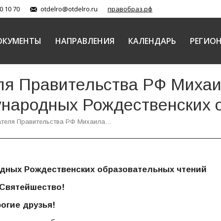
0 10 70
otdelro@otdelro.ru
правобраз.рф
ОКУМЕНТЫ
НАПРАВЛЕНИЯ
КАЛЕНДАРЬ
РЕГИО
ля Правительства РФ Миха
народных Рождественских 
ателя Правительства РФ Михаила…
одных Рождественских образовательных чтений
Святейшество!
огие друзья!