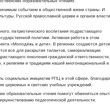
ственских образовательных чтениях.
значимым событием в общественной жизни страны. И
льтуры, Русской православной церкви и органов власти
ного, патриотического воспитания подрастающего
осударственной политики. Активная работа в этом
оекта «Молодёжь и дети». В регионах создаются детск
ется всё для раскрытия талантов, самореализации
драстающего поколения гражданской ответственности,
ре, к религиям и традициям нашей многонациональной и
ль социальных инициатив РПЦ в этой сфере, благодар
е церковных и светских учебных учреждений.
ие образовательные чтения помогут обменяться опыт
ершенствованию педагогической деятельности.