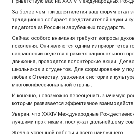
Приветствую вас на XXXIV Международных Рожде
За более чем три десятилетия ваш форум стал 
традиционно собирает представителей науки и ку
педагогов из России и зарубежных государств.
Сейчас особого внимания требуют вопросы духов
поколения. Они являются одним из приоритетов г
направлении ведётся в рамках национального пр
движения, проводятся волонтёрские акции. Дела
школьников и студентов. Для формирования у по
любви к Отечеству, уважения к истории и культу
многоконфессиональной страны.
И конечно, невозможно переоценить значимую ро
которым развивается эффективное взаимодействи
Уверен, что XXXIV Международные Рождественск
лучшими практиками, послужат дальнейшему сов
Желаю успешной работы и всего наилучшего.