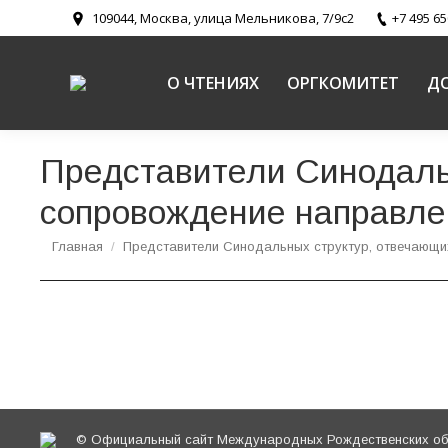
109044, Москва, улица Мельникова, 7/9с2
+7 495 65
О ЧТЕНИЯХ
ОРГКОМИТЕТ
Д
Представители Синодаль
сопровождение направле
Вы здесь:
Главная
Представители Синодальных структур, отвечающ
© Официальный сайт Международных Рождественских обр