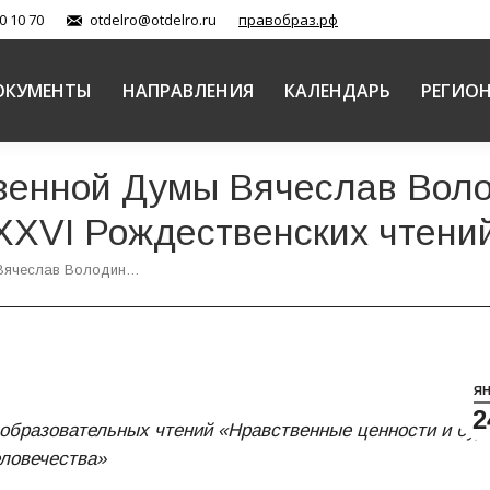
0 10 70
otdelro@otdelro.ru
правобраз.рф
ОКУМЕНТЫ
НАПРАВЛЕНИЯ
КАЛЕНДАРЬ
РЕГИО
венной Думы Вячеслав Вол
XXVI Рождественских чтени
 Вячеслав Володин…
Я
2
образовательных чтений «Нравственные ценности и бу
ловечества»