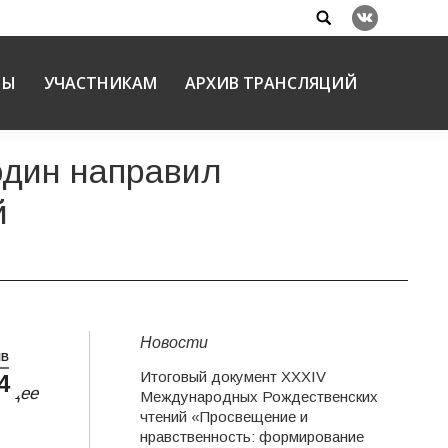
Search:
Вконтакте
НЫ
УЧАСТНИКАМ
АРХИВ ТРАНСЛЯЦИЙ
один направил
й
Новости
НВ
Итоговый документ XXХIV
4
дущее
Международных Рождественских
чтений «Просвещение и
нравственность: формирование