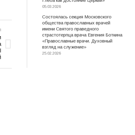
Глеба как достояние Церкви»
05.03.2026
Состоялась секция Московского
общества православных врачей
имени Святого праведного
Я
страстотерпца врача Евгения Боткина
и
«Православные врачи. Духовный
а
взгляд на служение»
I
25.02.2026
й