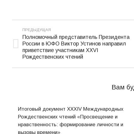
Навигация
ПРЕДЫДУЩАЯ
по
Полномочный представитель Президента
России в ЮФО Виктор Устинов направил
записям
Предыдущая
приветствие участникам XXVI
запись:
Рождественских чтений
Вам бу
Итоговый документ XXХIV Международных
Рождественских чтений «Просвещение и
нравственность: формирование личности и
вызовы времени»