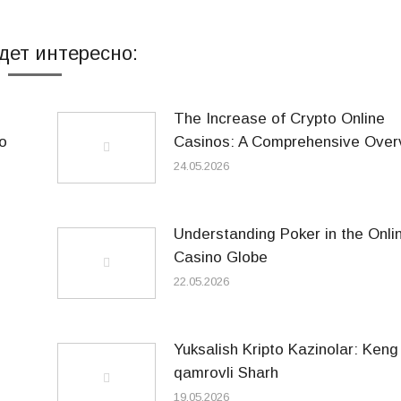
дет интересно:
The Increase of Crypto Online
o
Casinos: A Comprehensive Over
24.05.2026
Understanding Poker in the Onli
Casino Globe
22.05.2026
Yuksalish Kripto Kazinolar: Keng
qamrovli Sharh
19.05.2026