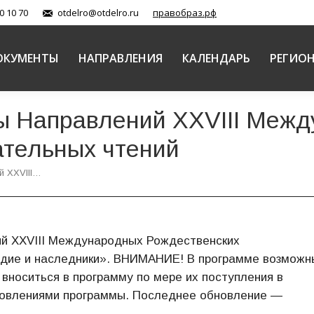
0 10 70
otdelro@otdelro.ru
правобраз.рф
ОКУМЕНТЫ
НАПРАВЛЕНИЯ
КАЛЕНДАРЬ
РЕГИО
ы Направлений XXVIII Меж
ательных чтений
й XXVIII…
й XXVIII Международных Рождественских
едие и наследники». ВНИМАНИЕ! В программе возможн
 вноситься в программу по мере их поступления в
бновлениями программы. Последнее обновление —