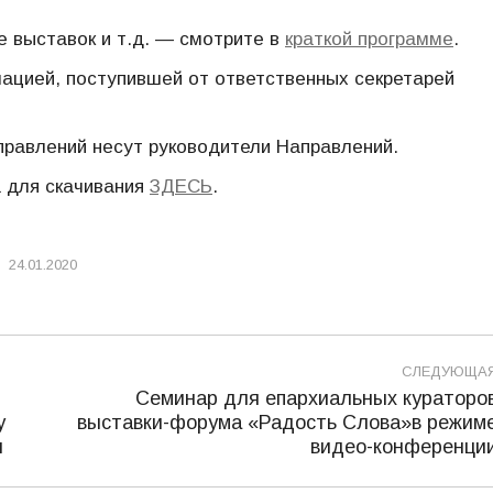
е выставок и т.д. — смотрите в
краткой программе
.
ацией, поступившей от ответственных секретарей
равлений несут руководители Направлений.
 для скачивания
ЗДЕСЬ
.
24.01.2020
СЛЕДУЮЩА
Семинар для епархиальных кураторо
у
выставки-форума «Радость Слова»в режим
Следующая
и
видео-конференци
запись: