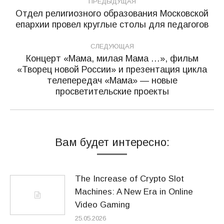
ПРЕДЫДУЩАЯ
по
Отдел религиозного образования Московской
Предыдущая
епархии провел круглые столы для педагогов
записям
запись:
СЛЕДУЮЩАЯ
Концерт «Мама, милая Мама …», фильм
«Творец новой России» и презентация цикла
Следующая
телепередач «Мама» — новые
запись:
просветительские проекты
Вам будет интересно:
The Increase of Crypto Slot
Machines: A New Era in Online
Video Gaming
25.05.2026