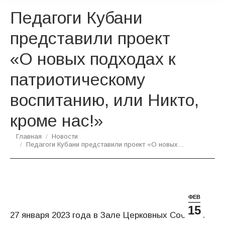
Педагоги Кубани
представили проект
«О новых подходах к
патриотиче­скому
воспитанию, или Никто,
кроме нас!»
Вы здесь:
Главная
Новости
Педагоги Кубани представили проект «О новых…
ФЕВ
15
27 января 2023 года в Зале Церковных Соборов