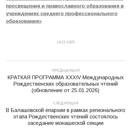
просвещения и православного образования в
учреждениях среднего профессионального
образования»
18.11.2025
Навигация
ПРЕДЫДУЩАЯ
по
КРАТКАЯ ПРОГРАММА XXХIV Международных
Рождественских образовательных чтений
Предыдущая
записям
(обновление от 25.01.2026)
запись:
СЛЕДУЮЩАЯ
В Балашовской епархии в рамках регионального
этапа Рождественских чтений состоялось
Следующая
заседание монашеской секции
запись: