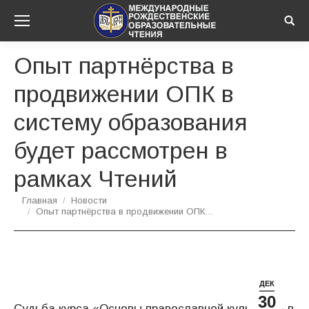
Sear
Опыт партнёрства в
продвижении ОПК в
систему образования
будет рассмотрен в
рамках Чтений
Вы здесь:
Главная
Новости
Опыт партнёрства в продвижении ОПК…
ДЕК
30
Судьба курса «Основы православной культуры» в