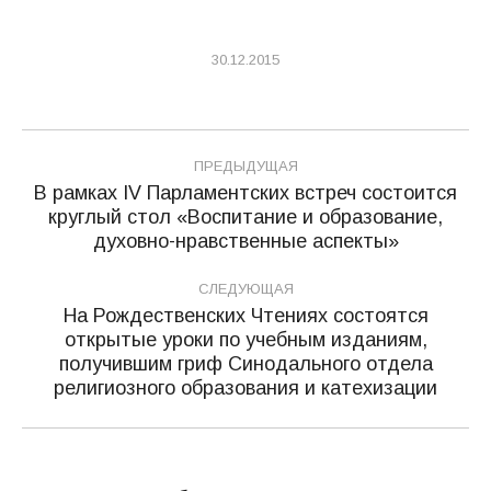
30.12.2015
Навигация
ПРЕДЫДУЩАЯ
по
В рамках IV Парламентских встреч состоится
круглый стол «Воспитание и образование,
Предыдущая
записям
духовно-нравственные аспекты»
запись:
СЛЕДУЮЩАЯ
На Рождественских Чтениях состоятся
открытые уроки по учебным изданиям,
Следующая
получившим гриф Синодального отдела
запись:
религиозного образования и катехизации