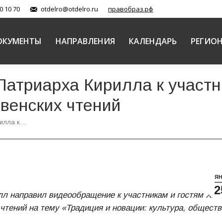
0 10 70
otdelro@otdelro.ru
правобраз.рф
ОКУМЕНТЫ
НАПРАВЛЕНИЯ
КАЛЕНДАРЬ
РЕГИО
атриарха Кирилла к участни
венских чтений
рилла к…
Я
2
лл направил видеообращение к участникам и гостям XXI
тений на тему «Традиция и новации: культура, обществ