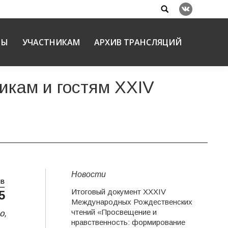
Search:
Вконтакте
НЫ
УЧАСТНИКАМ
АРХИВ ТРАНСЛЯЦИЙ
кам и гостям XXIV
Новости
НВ
Итоговый документ XXХIV
5
V
Международных Рождественских
чтений «Просвещение и
о,
нравственность: формирование