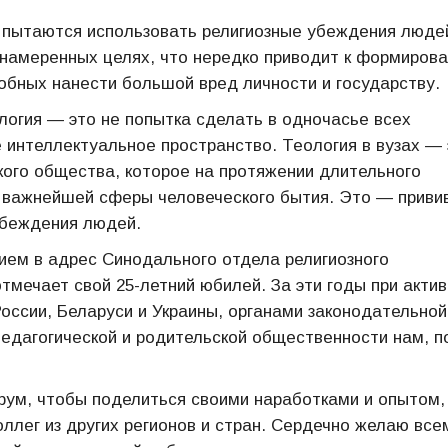
ы пытаются использовать религиозные убеждения людей
онамеренных целях, что нередко приводит к формиров
обных нанести большой вред личности и государству.
огия — это не попытка сделать в одночасье всех
 интеллектуальное пространство. Теология в вузах — 
кого общества, которое на протяжении длительного
и важнейшей сферы человеческого бытия. Это — приви
убеждения людей.
ем в адрес Синодального отдела религиозного
отмечает свой 25-летний юбилей. За эти годы при акти
ссии, Беларуси и Украины, органами законодательной
педагогической и родительской общественности нам, п
орум, чтобы поделиться своими наработками и опытом,
оллег из других регионов и стран. Сердечно желаю все