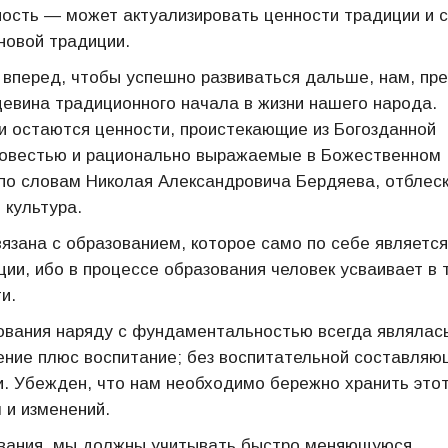
ность — может актуализировать ценности традиции и 
новой традиции.
и вперед, чтобы успешно развиваться дальше, нам, пр
цевина традиционного начала в жизни нашего народа.
 и остаются ценности, проистекающие из Богозданной
совестью и рационально выражаемые в Божественном
 по словам Николая Александровича Бердяева, отблес
 культура.
язана с образованием, которое само по себе является
ии, ибо в процессе образования человек усваивает в 
и.
ования наряду с фундаментальностью всегда являлась
ение плюс воспитание; без воспитательной составляю
и. Убежден, что нам необходимо бережно хранить это
 и изменений.
вания, мы должны учитывать быстро меняющуюся