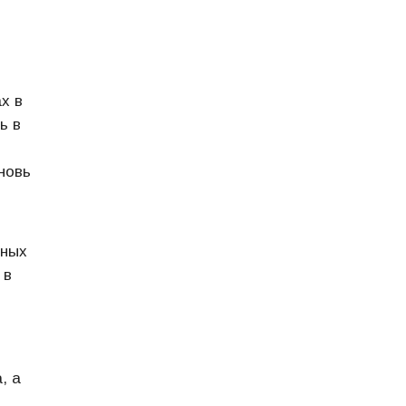
х в
ь в
новь
нных
 в
, а