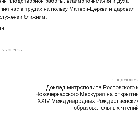
ний плодотворной работы, взаимопонимания и духа
пил нас в трудах на пользу Матери-Церкви и даровал
служении ближним.
и.
25.01.2016
СЛЕДУЮЩА
Доклад митрополита Ростовского 
Новочеркасского Меркурия на открыти
Следующая
XXIV Международных Рождественски
запись:
образовательных чтени