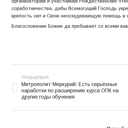
организаторам и участникам Рождественских чте
соработничества, дабы Всемогущий Господь укре
крепость сил и Свою неоскудевающую помощь в 
Благословение Божие да пребывает со всеми вам
Навигация
ПРЕДЫДУЩАЯ
по
Митрополит Меркурий: Есть серьёзные
наработки по расширению курса ОПК на
записям
Предыдущая
другие годы обучения
запись: