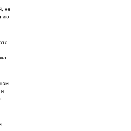
, не
анию
это
вка
вном
 и
о
м