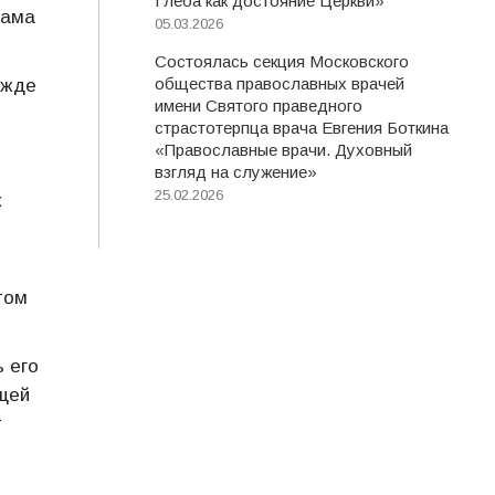
Глеба как достояние Церкви»
сама
05.03.2026
Состоялась секция Московского
общества православных врачей
ежде
имени Святого праведного
страстотерпца врача Евгения Боткина
«Православные врачи. Духовный
взгляд на служение»
25.02.2026
к
том
 его
щей
т