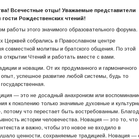
ва! Всечестные отцы! Уважаемые представители
и гости Рождественских чтений!
ом работы этого значимого образовательного форума.
х Церквей собрались в Православном центре
я совместной молитвы и братского общения. По этой
 в открытии Чтений и работать вместе с вами.
диции и новации. От их продуманного и гармоничного
й опыт, успешное развитие любой системы, будь то
 государственная.
диция — это не досадный анахронизм или воспоминани
ия к поколению только значимые духовные и культурн
е, потому что перестает быть востребованным. Благо
ывность истории человечества. Новация — это то, что
онтекста и важно, чтобы это новое не входило в
рушало ценности, сохраняемые традицией. Новация — 