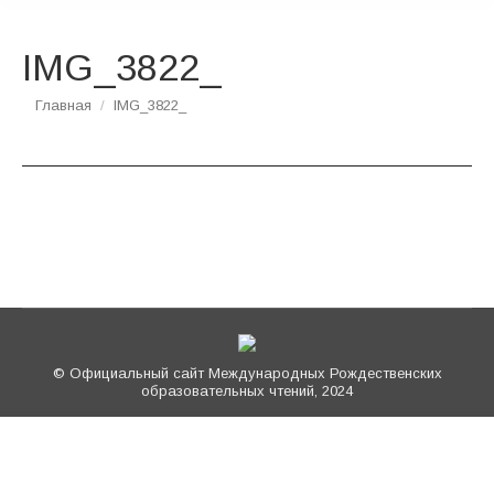
IMG_3822_
Вы здесь:
Главная
IMG_3822_
© Официальный сайт Международных Рождественских
образовательных чтений, 2024