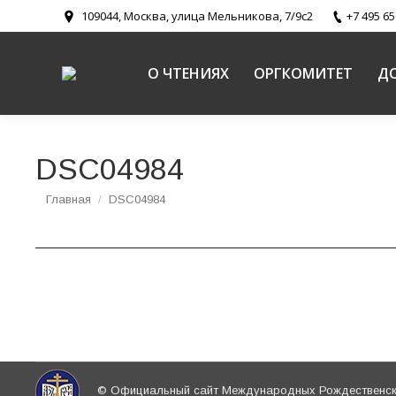
109044, Москва, улица Мельникова, 7/9с2
+7 495 65
О ЧТЕНИЯХ
ОРГКОМИТЕТ
Д
DSC04984
Вы здесь:
Главная
DSC04984
© Официальный сайт Международных Рождественски