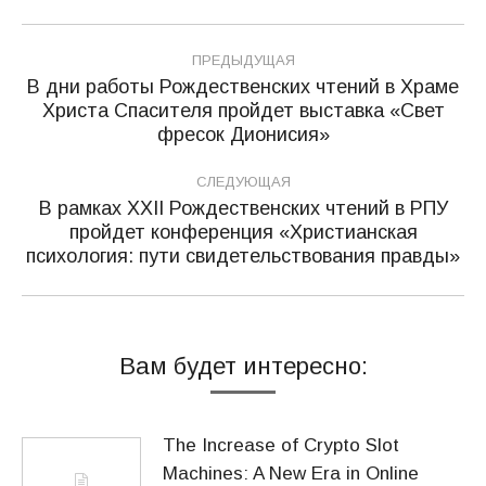
Навигация
ПРЕДЫДУЩАЯ
по
В дни работы Рождественских чтений в Храме
Христа Спасителя пройдет выставка «Свет
Предыдущая
записям
фресок Дионисия»
запись:
СЛЕДУЮЩАЯ
В рамках ХХII Рождественских чтений в РПУ
пройдет конференция «Христианская
Следующая
психология: пути свидетельствования правды»
запись:
Вам будет интересно:
The Increase of Crypto Slot
Machines: A New Era in Online