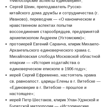
«Философские аспекты единоверия»;
Сергей Шеин, преподаватель Русско-
китайского дома дружбы и сотрудничества (г.
Иваново), переводчик — «О каноническом и
нравственном аспектах попытки
воссоединения старообрядцев, предпринятой
архиепископом Андреем (Ухтомским)»;
протоиерей Евгений Саранча, клирик Михаило-
Архангельского единоверческого храма с.
Михайловская слобода Московской областной
епархии — «История ходатайства о
единоверческом епископе в 1906 году»;
иерей Сергий Ефременко, настоятель храма
св. равноапост. царицы Елены в г. Витебске —
«Единоверие в г. Витебске – прошлое и
настоящее»;
иерей Петр Шестаков, клирик Улан-Удэнской и
Бурятской митрополии — «Исторические