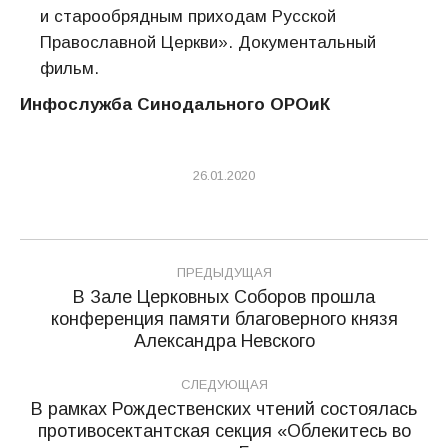
и старообрядным приходам Русской
Православной Церкви». Документальный
фильм.
Инфослужба Синодального ОРОиК
26.01.2020
Навигация
ПРЕДЫДУЩАЯ
по
В Зале Церковных Соборов прошла
конференция памяти благоверного князя
Предыдущая
записям
Александра Невского
запись:
СЛЕДУЮЩАЯ
В рамках Рождественских чтений состоялась
противосектантская секция «Облекитесь во
Следующая