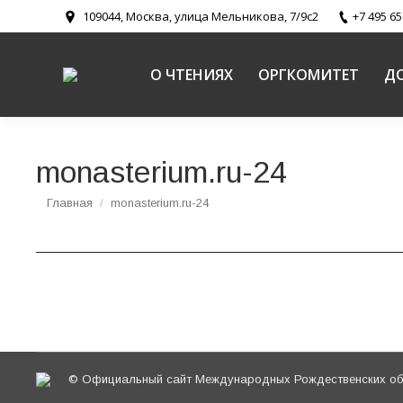
109044, Москва, улица Мельникова, 7/9с2
+7 495 65
О ЧТЕНИЯХ
ОРГКОМИТЕТ
Д
monasterium.ru-24
Вы здесь:
Главная
monasterium.ru-24
© Официальный сайт Международных Рождественских обр