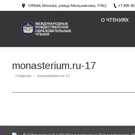
109044, Москва, улица Мельникова, 7/9с2
+7 495 65
О ЧТЕНИЯХ
monasterium.ru-17
Вы здесь:
Главная
monasterium.ru-17
© Официальный сайт Международных Рождественских обр