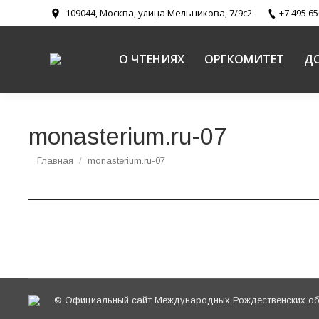
109044, Москва, улица Мельникова, 7/9с2
+7 495 65
О ЧТЕНИЯХ
ОРГКОМИТЕТ
Д
monasterium.ru-07
Вы здесь:
Главная
monasterium.ru-07
© Официальный сайт Международных Рождественских обр