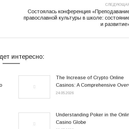
СЛЕДУЮЩА
Состоялась конференция «Преподавани
православной культуры в школе: состояни
Следующая
и развитие
запись:
дет интересно:
The Increase of Crypto Online
o
Casinos: A Comprehensive Over
24.05.2026
Understanding Poker in the Onli
Casino Globe