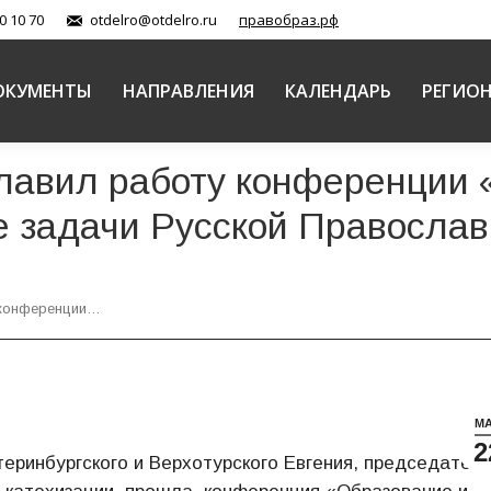
0 10 70
otdelro@otdelro.ru
правобраз.рф
ОКУМЕНТЫ
НАПРАВЛЕНИЯ
КАЛЕНДАРЬ
РЕГИО
главил работу конференции 
 задачи Русской Православ
 конференции…
М
2
еринбургского и Верхотурского Евгения, председателя