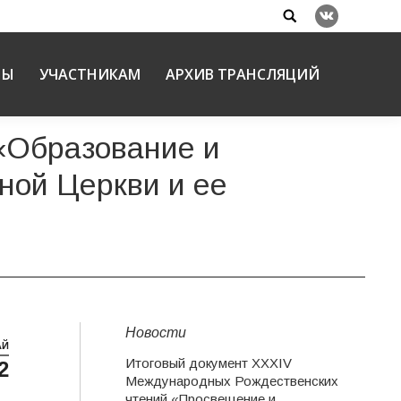
Search:
Вконтакте
НЫ
УЧАСТНИКАМ
АРХИВ ТРАНСЛЯЦИЙ
«Образование и
ной Церкви и ее
Новости
АЙ
Итоговый документ XXХIV
2
Международных Рождественских
чтений «Просвещение и