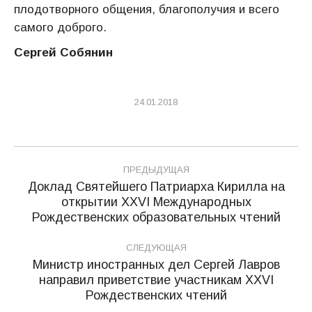
плодотворного общения, благополучия и всего
самого доброго.
Сергей Собянин
24.01.2018
Навигация
ПРЕДЫДУЩАЯ
по
Доклад Святейшего Патриарха Кирилла на
открытии XXVI Международных
Предыдущая
записям
Рождественских образовательных чтений
запись:
СЛЕДУЮЩАЯ
Министр иностранных дел Сергей Лавров
направил приветствие участникам XXVI
Следующая
Рождественских чтений
запись: