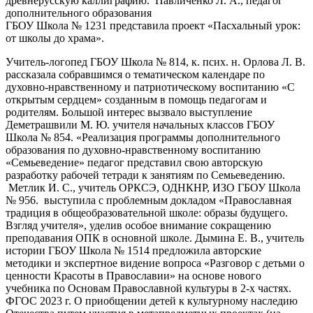
древнерусскую каллиграфию. Павличенко Л. А., педагог
дополнительного образования
ГБОУ Школа № 1231 представила проект «Пасхальный урок:
от школы до храма».
Учитель-логопед ГБОУ Школа № 814, к. псих. н. Орлова Л. В.
рассказала собравшимся о тематическом календаре по
духовно-нравственному и патриотическому воспитанию «С
открытым сердцем» созданным в помощь педагогам и
родителям. Большой интерес вызвало выступление
Деметрашвили М. Ю. учителя начальных классов ГБОУ
Школа № 854. «Реализация программы дополнительного
образования по духовно-нравственному воспитанию
«Семьеведение» педагог представил свою авторскую
разработку рабочей тетради к занятиям по Семьеведению.
Метлик И. С., учитель ОРКСЭ, ОДНКНР, ИЗО ГБОУ Школа
№ 956. выступила с проблемным докладом «Православная
традиция в общеобразовательной школе: образы будущего.
Взгляд учителя», уделив особое внимание сокращению
преподавания ОПК в основной школе. Дымина Е. В., учитель
истории ГБОУ Школа № 1514 предложила авторские
методики и экспертное видение вопроса «Разговор с детьми о
ценности Красоты в Православии» на основе нового
учебника по Основам Православной культуры в 2-х частях.
ФГОС 2023 г. О приобщении детей к культурному наследию