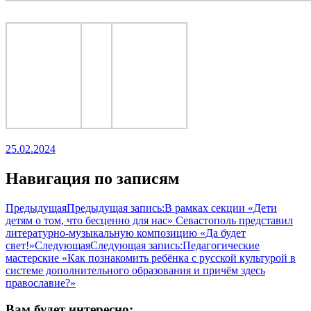
25.02.2024
Навигация по записям
Предыдущая
Предыдущая запись:
В рамках секции «Дети
детям о том, что бесценно для нас» Севастополь представил
литературно-музыкальную композицию «Да будет
свет!»
Следующая
Следующая запись:
Педагогические
мастерские «Как познакомить ребёнка с русской культурой в
системе дополнительного образования и причём здесь
православие?»
Вам будет интересно: