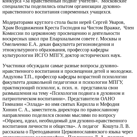
конкурса «За нравственный подвиг учителя». Московские
специалисты поделились опытом организации духовно-
нравственного воспитания современных учащихся.
Модераторами круглого стола были иерей Сергей Уваров,
Храм Воздвижения Креста Господня на Чистом Вражке, Член
Комиссии по церковному просвещению и деятельности
воскресных школ при Епархиальном совете г. Москвы и
Омельченко Е.А. декан факультета регионоведения и
этнокультурного образования, профессор кафедры
культурологии ИСГО МПГУ, доктор исторических наук.
Участники обсуждали самые разные вопросы духовно-
нравственного воспитания и просвещения детей и молодежи.
Авдулова Т.П., профессор кафедры возрастной психологии
факультета дошкольной педагогики и психологии МПГУ,
практикующий психолог, к. псих. н. представила свои
размышления на тему «Психология подвига в духовном и
патриотическом воспитании». Представители ОАНО
Гимназии «Эллада» во имя святых Кирилла и Мефодия
Хинин С. А., заместитель директора по православному
направлению поделился своими мыслями по вопросу
«Образец, идеал, необходимый для духовно-нравственного
воспитания личности и общества». А педагог Кошута Л. В.
рассказала о Преподавании Церковнославянского языка через