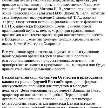
Отечества путем участия в метапредметных проектах (на
примере коллективного проекта «Рождественский вертеп»
учеников 5 рассказала Митина И. В., учитель технологии и
основ православной культуры ГБОУ Школа № 1474. Круглый
стол завершился выступление Становской Т. А., доцента
кафедры педагогики историко-филологического факультета
ПСТГУ, директора Воскресной школы, учителя основ
православной веры, к. пед. н. «Традиции православных
праздников в контексте организации воспитательной работы
в Воскресной школе (на примере прихода Храма Знамения
иконы Божией Матери в Ховрино)».
Все участники круглого стола, слушатели и выступающие
поблагодарили организаторов за важный и полезный
разговор. Большинство присутствующих отметили, что
приобретённые знания и представленные методики они будут
применять в своей дальнейшей работе.
Второй круглый стол
«Культура Отечества и православие:
какова их роль в будущей России?»
проходил в формате
дискуссионной площадки для студентов и молодых
педагогов. Вели мероприятие протоиерей Владислав Гусар,
проректор по воспитательной работе Перервинской
духовной семинарии и Теплова Е. Ф., доцент кафедры
культурологии, заместитель директора Центра историко-
культурных исследований религии и межцивилизационных