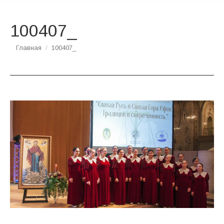
100407_
Вы здесь:
Главная
100407_