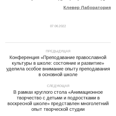
Клевер Лаборатория
07.06.2022
Навигация
ПРЕДЫДУЩАЯ
по
Конференция «Преподавание православной
культуры в школе: состояние и развитие»
записям
Предыдущая
уделила особое внимание опыту преподавания
запись:
в основной школе
СЛЕДУЮЩАЯ
В рамках круглого стола «Анимационное
творчество с детьми и подростками в
Следующая
воскресной школе» представлен многолетний
запись:
опыт творческой студии