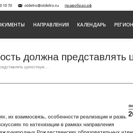
0 10 70
otdelro@otdelro.ru
правобраз.рф
ОКУМЕНТЫ
НАПРАВЛЕНИЯ
КАЛЕНДАРЬ
РЕГИО
ость должна представлять 
представлять целостную…
Я
2
х, их взаимосвязь, особенности реализации и развити
куссиях по катехизации в рамках направления
 Международных Рождественских образовательных чтен