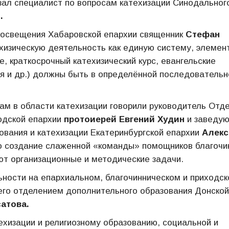
зал специалист по вопросам катехизации Синодальног
.
росвещения Хабаровской епархии священник
Стефан
хизическую деятельность как единую систему, элемен
, краткосрочный катехизический курс, евангельские
ия и др.) должны быть в определённой последовательн
м в области катехизации говорили руководитель Отд
родской епархии
протоиерей Евгений Худин
и заведу
ования и катехизации Екатеринбургской епархии
Алекс
ло создание слаженной «команды» помощников благочи
ют организационные и методические задачи.
ьности на епархиальном, благочинническом и приходс
го отделением дополнительного образования Донской
атова.
ехизации и религиозному образованию, социальной и