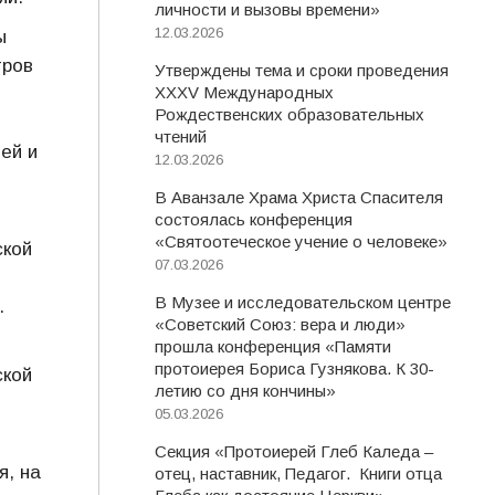
личности и вызовы времени»
12.03.2026
ы
тров
Утверждены тема и сроки проведения
XXXV Международных
Рождественских образовательных
чтений
ей и
12.03.2026
В Аванзале Храма Христа Спасителя
состоялась конференция
«Святоотеческое учение о человеке»
ской
07.03.2026
В Музее и исследовательском центре
.
«Советский Союз: вера и люди»
прошла конференция «Памяти
протоиерея Бориса Гузнякова. К 30-
ской
летию со дня кончины»
05.03.2026
Секция «Протоиерей Глеб Каледа –
я, на
отец, наставник, Педагог. Книги отца