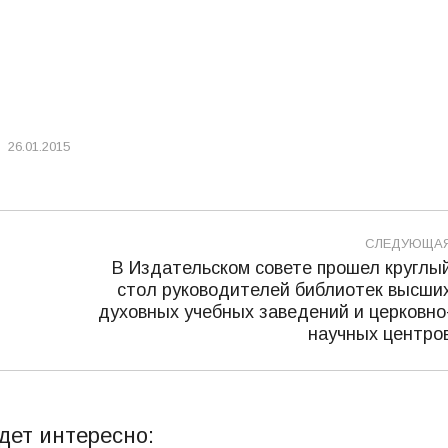
26.01.2015
СЛЕДУЮЩА
В Издательском совете прошел круглы
стол руководителей библиотек высши
Следующая
духовных учебных заведений и церковно
запись:
научных центро
дет интересно: