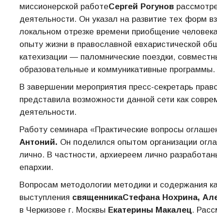
миссионерской работе
Сергей Рогунов
рассмотре
деятельности. Он указал на развитие тех форм в
локальном отрезке времени приобщение человека
опыту жизни в православной евхаристической о
катехизации — паломнические поездки, совместн
образовательные и коммуникативные программы.
В завершении мероприятия пресс-секретарь пра
представила возможности данной сети как совре
деятельности.
Работу семинара «Практические вопросы оглаше
Антоний.
Он поделился опытом организации огла
лично. В частности, архиереем лично разработа
епархии.
Вопросам методологии методики и содержания к
выступления
священника
Стефана Нохрина, Ал
в Черкизове г. Москвы
Екатерины Макалец
. Рас