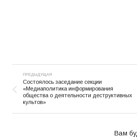
Навигация
ПРЕДЫДУЩАЯ
по
Cостоялось заседание секции
«Медиаполитика информирования
записям
Предыдущая
общества о деятельности деструктивных
запись:
культов»
Вам бу