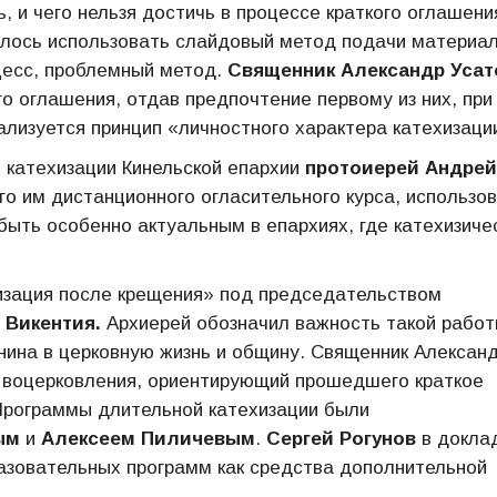
 и чего нельзя достичь в процессе краткого оглашени
лось использовать слайдовый метод подачи материал
цесс, проблемный метод.
Священник Александр Усат
о оглашения, отдав предпочтение первому из них, при
ализуется принцип «личностного характера катехизаци
и катехизации Кинельской епархии
протоиерей Андрей
о им дистанционного огласительного курса, использо
 быть особенно актуальным в епархиях, где катехизиче
зация после крещения» под председательством
 Викентия.
Архиерей обозначил важность такой работ
нина в церковную жизнь и общину. Священник Алексан
го воцерковления, ориентирующий прошедшего краткое
 Программы длительной катехизации были
ым
и
Алексеем Пиличевым
.
Сергей Рогунов
в докла
азовательных программ как средства дополнительной