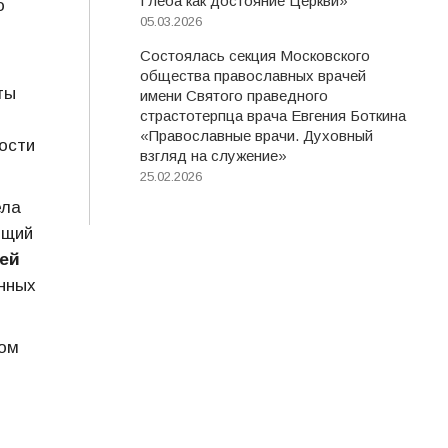
Глеба как достояние Церкви»
о
05.03.2026
Состоялась секция Московского
общества православных врачей
ты
имени Святого праведного
страстотерпца врача Евгения Боткина
«Православные врачи. Духовный
ости
взгляд на служение»
25.02.2026
ела
ющий
ей
нных
ком