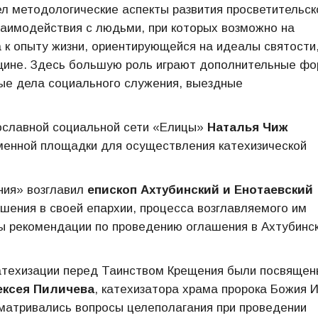
л методологические аспекты развития просветительск
заимодействия с людьми, при которых возможно на
 к опыту жизни, ориентирующейся на идеалы святости,
бщине. Здесь большую роль играют дополнительные ф
ые дела социального служения, выездные
вославной социальной сети «Елицы»
Наталья Чиж
менной площадки для осуществления катехизической
ния» возглавил
епископ Ахтубинский и Енотаевский
шения в своей епархии, процесса возглавляемого им
ны рекомендации по проведению оглашения в Ахтубинс
атехизации перед Таинством Крещения были посвящен
ексея Пиличева
, катехизатора храма пророка Божия 
сматривались вопросы целеполагания при проведении