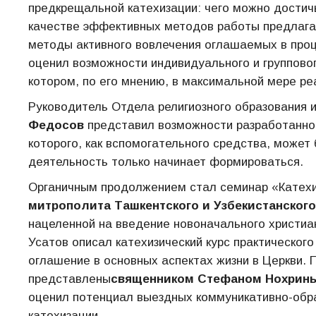
предкрещальной катехизации: чего можно достичь,
качестве эффективных методов работы предлага
методы активного вовлечения оглашаемых в про
оценил возможности индивидуального и групповог
котором, по его мнению, в максимальной мере ре
Руководитель Отдела религиозного образования 
Федосов
представил возможности разработанног
которого, как вспомогательного средства, может
деятельность только начинает формироваться.
Органичным продолжением стал семинар «Катехи
митрополита Ташкентского и Узбекистанского
нацеленной на введение новоначального христиа
Усатов описал катехизический курс практическо
оглашение в основных аспектах жизни в Церкви.
представлены
священником Стефаном Нохрин
оценил потенциал выездных коммуникативно-обр
катехизации.