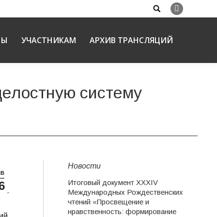
Search:
Вконтакте
НЫ
УЧАСТНИКАМ
АРХИВ ТРАНСЛЯЦИЙ
целостную систему
Новости
НВ
Итоговый документ XXХIV
6
я в
Международных Рождественских
чтений «Просвещение и
нравственность: формирование
ий.