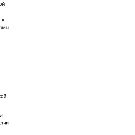
ой
 к
ормы
кой
ы
Илии