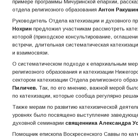
примере программы Мичуринской епархии, расска
отдела религиозного образования
Антон Ракушин
Руководитель Отдела катехизации и духовного п
Нохрин
предложил участникам рассмотреть кате
которой (приходское консультирование, оглашение
встречи, длительная систематическая катехизац
и взаимосвязи.
О систематическом подходе к епархиальным мера
религиозного образования и катехизации Нижего
сектором катехизации Отдела религиозного образ
Пиличев.
Так, по его мнению, важной мерой бы
по катехизации, которые сообща регулярно реша
Также мерам по развитию катехизической деятел
уровнях было посвящено выступление заведующе
духовной семинарии
священника Александра Ус
Помощник епископа Воскресенского Саввы по кат