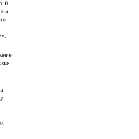
я. В
а и
ов
и».
вание
ская
ы,
др
де