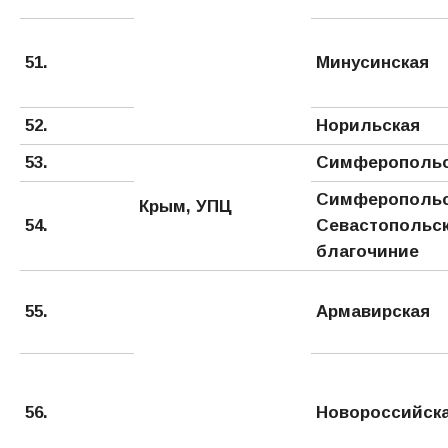
51.
Минусинская
52.
Норильская
53.
Симферопольс
Симферопольс
Крым, УПЦ
54.
Севасто­польс
благочиние
55.
Армавирская
56.
Новороссийск