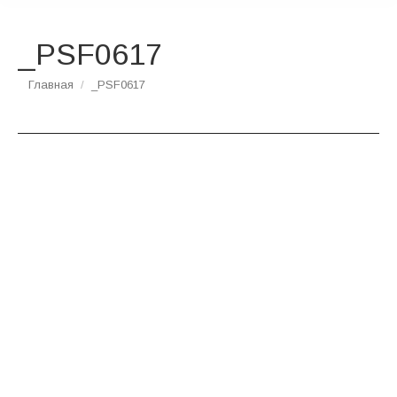
_PSF0617
Вы здесь:
Главная
_PSF0617